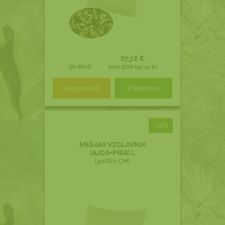
27,72 €
30,80 €
brez DDV (22,72 €)
Podrobnosti
V košarico
-10%
MEŠANI VZGLAVNIK
(AJDA+PIRA) L
(40X60 CM)