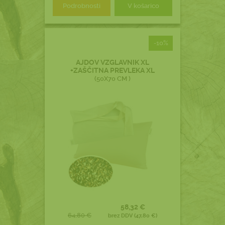
Podrobnosti
V košarico
-10%
AJDOV VZGLAVNIK XL
+ZAŠČITNA PREVLEKA XL
(50X70 CM )
58,32 €
64,80 €
brez DDV (47,80 €)