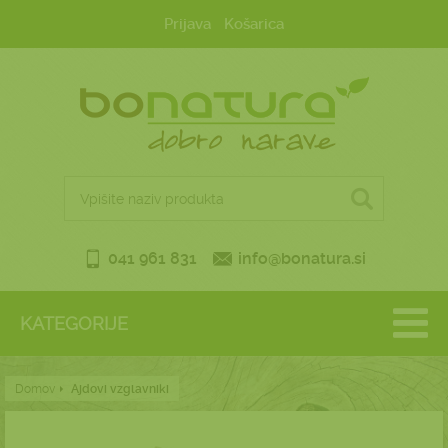
Prijava
Košarica
041 961 831
info@bonatura.si
KATEGORIJE
Domov
Ajdovi vzglavniki