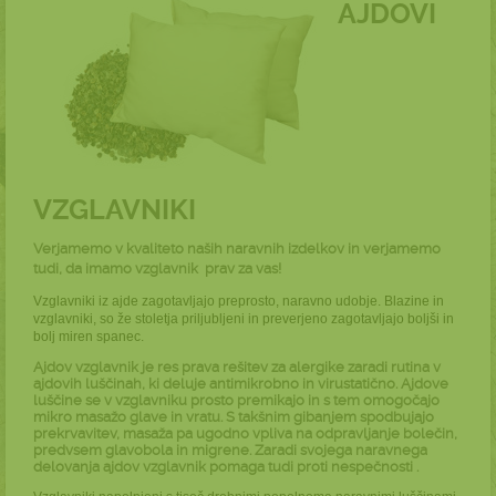
AJDOVI
VZGLAVNIKI
Verjamemo v kvaliteto naših naravnih izdelkov in verjamemo
tudi, da imamo vzglavnik prav za vas!
Vzglavniki iz ajde zagotavljajo preprosto, naravno udobje. Blazine in
vzglavniki, so že stoletja priljubljeni in preverjeno zagotavljajo boljši in
bolj miren spanec.
Ajdov vzglavnik je res prava rešitev za alergike zaradi rutina v
ajdovih luščinah, ki deluje antimikrobno in virustatično. Ajdove
luščine se v vzglavniku prosto premikajo in s tem omogočajo
mikro masažo glave in vratu. S takšnim gibanjem spodbujajo
prekrvavitev, masaža pa ugodno vpliva na odpravljanje bolečin,
predvsem glavobola in migrene. Zaradi svojega naravnega
delovanja ajdov vzglavnik pomaga tudi proti nespečnosti .