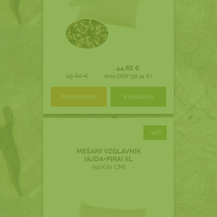
44,82 €
49,80 €
brez DDV (36,74 €)
Podrobnosti
V košarico
-10%
MEŠANI VZGLAVNIK
(AJDA+PIRA) XL
(50X70 CM)