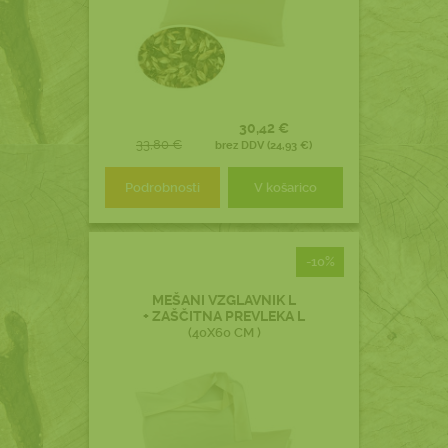
30,42 €
33,80 €
brez DDV (24,93 €)
Podrobnosti
V košarico
-10%
MEŠANI VZGLAVNIK L
+ ZAŠČITNA PREVLEKA L
(40X60 CM )