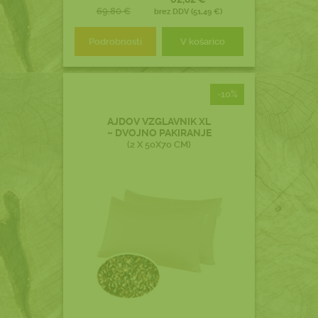
69,80 €
brez DDV (51,49 €)
Podrobnosti
V košarico
-10%
AJDOV VZGLAVNIK XL
~ DVOJNO PAKIRANJE
(2 X 50X70 CM)