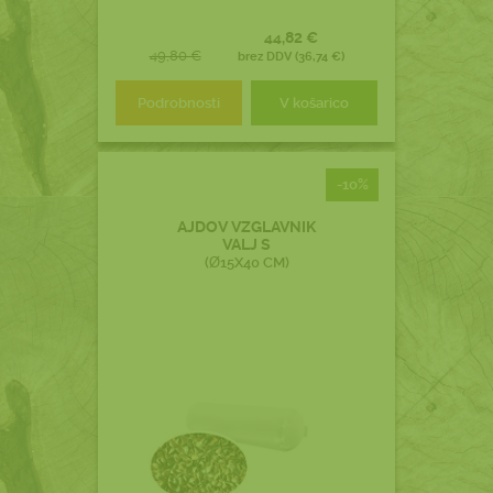
44,82 €
49,80 €
brez DDV (36,74 €)
Podrobnosti
V košarico
-10%
AJDOV VZGLAVNIK
VALJ S
(Ø15X40 CM)