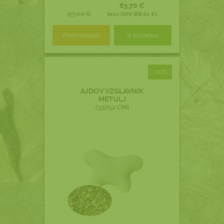
83,70 €
93,00 €
brez DDV (68,61 €)
Podrobnosti
V košarico
-10%
AJDOV VZGLAVNIK
METULJ
(33X52 CM)