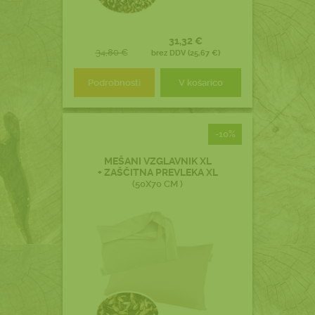
31,32 €
34,80 €
brez DDV (25,67 €)
Podrobnosti
V košarico
-10%
MEŠANI VZGLAVNIK XL
+ ZAŠČITNA PREVLEKA XL
(50X70 CM )