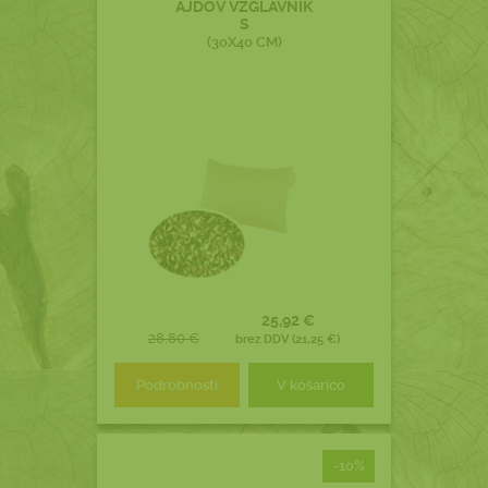
AJDOV VZGLAVNIK
S
(30X40 CM)
25,92 €
28,80 €
brez DDV (21,25 €)
Podrobnosti
V košarico
-10%