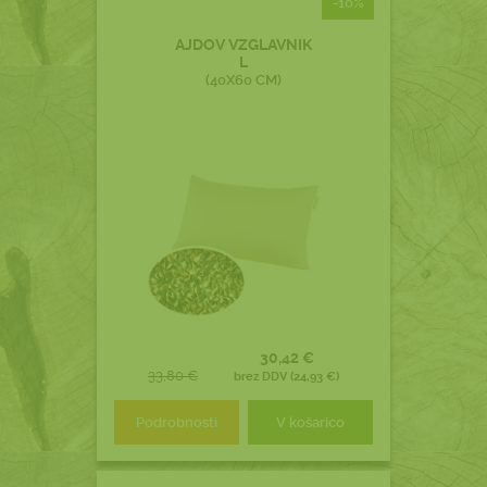
-10%
AJDOV VZGLAVNIK
L
(40X60 CM)
30,42 €
33,80 €
brez DDV (24,93 €)
Podrobnosti
V košarico