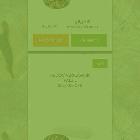
58,32 €
64,80 €
brez DDV (47,80 €)
Podrobnosti
V košarico
-10%
AJDOV VZGLAVNIK
VALJ L
(Ø15X60 CM)