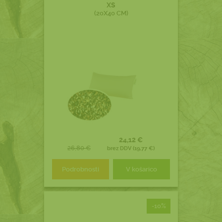
XS
(20X40 CM)
24,12 €
26,80 €
brez DDV (19,77 €)
Podrobnosti
V košarico
-10%