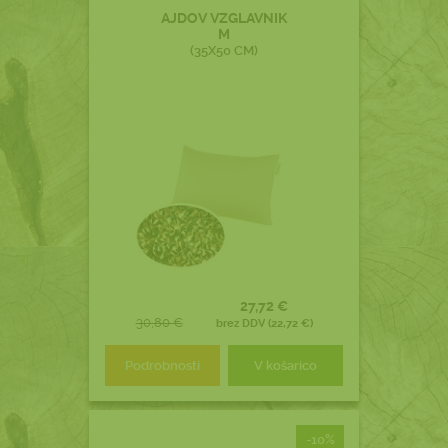
AJDOV VZGLAVNIK
M
(35X50 CM)
27,72 €
30,80 €
brez DDV (22,72 €)
Podrobnosti
V košarico
-10%