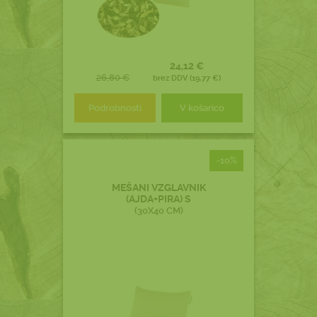
24,12 €
26,80 €
brez DDV (19,77 €)
Podrobnosti
V košarico
-10%
MEŠANI VZGLAVNIK
(AJDA+PIRA) S
(30X40 CM)