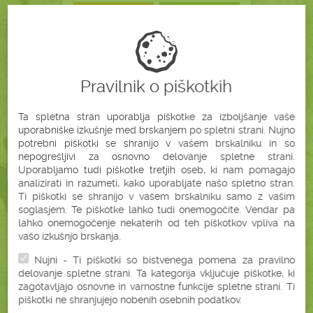
Podrobnosti
V košarico
-10%
Pravilnik o piškotkih
AJDOV VZGLAVNIK
XLL
Ta spletna stran uporablja piškotke za izboljšanje vaše
(40X80 CM)
uporabniške izkušnje med brskanjem po spletni strani. Nujno
potrebni piškotki se shranijo v vašem brskalniku in so
nepogrešljivi za osnovno delovanje spletne strani.
Uporabljamo tudi piškotke tretjih oseb, ki nam pomagajo
analizirati in razumeti, kako uporabljate našo spletno stran.
Ti piškotki se shranijo v vašem brskalniku samo z vašim
soglasjem. Te piškotke lahko tudi onemogočite. Vendar pa
lahko onemogočenje nekaterih od teh piškotkov vpliva na
vašo izkušnjo brskanja.
Nujni - Ti piškotki so bistvenega pomena za pravilno
delovanje spletne strani. Ta kategorija vključuje piškotke, ki
zagotavljajo osnovne in varnostne funkcije spletne strani. Ti
43,92 €
piškotki ne shranjujejo nobenih osebnih podatkov.
48,80 €
brez DDV (36,00 €)