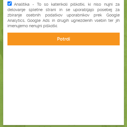
Analitika - To so katerikoli piškotki, ki niso nujni za
delovanje spletne strani in se uporabljajo posebej za
Podrobnosti
V košarico
zbiranje osebnih podatkov uporabnikov prek Google
Analytics, Google Ads in drugih ugnezdenih vsebin ter jih
imenujemo nenujni piškotki.
-10%
Potrdi
AJDOV VZGLAVNIK XLL
+ ZAŠČITNA PREVLEKA XLL
(40X80 CM)
58,32 €