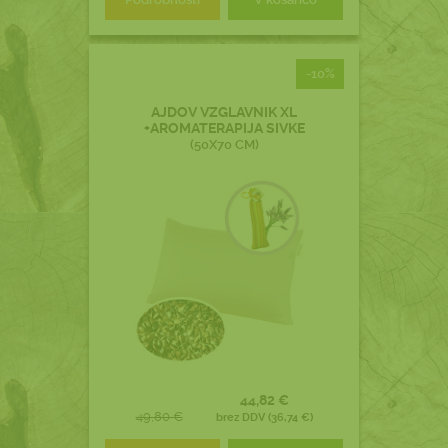
-10%
AJDOV VZGLAVNIK XL
+AROMATERAPIJA SIVKE
(50X70 CM)
44,82 €
49,80 €
brez DDV (36,74 €)