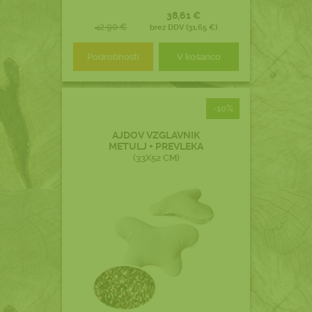
38,61 €
42,90 €
brez DDV (31,65 €)
Podrobnosti
V košarico
-10%
AJDOV VZGLAVNIK
METULJ + PREVLEKA
(33X52 CM)