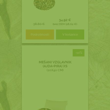
34,92 €
38,80 €
brez DDV (28,62 €)
Podrobnosti
V košarico
-10%
MEŠANI VZGLAVNIK
(AJDA+PIRA) XS
(20X40 CM)