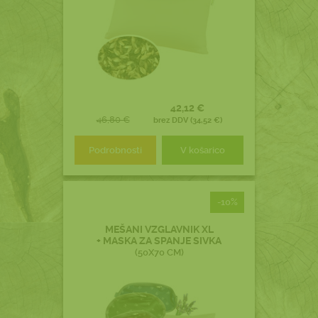
42,12 €
46,80 €
brez DDV (34,52 €)
Podrobnosti
V košarico
-10%
MEŠANI VZGLAVNIK XL
+ MASKA ZA SPANJE SIVKA
(50X70 CM)