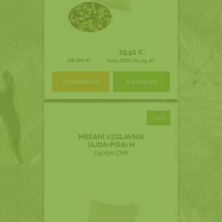
25,92 €
28,80 €
brez DDV (21,25 €)
Podrobnosti
V košarico
-10%
MEŠANI VZGLAVNIK
(AJDA+PIRA) M
(35X50 CM)