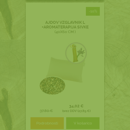
-10%
AJDOV VZGLAVNIK L
+AROMATERAPIJA SIVKE
(40X60 CM )
34,02 €
37,80 €
brez DDV (27,89 €)
Podrobnosti
V košarico