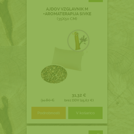
AJDOV VZGLAVNIK M
+AROMATERAPIJA SIVKE
(35X50 CM)
31,32 €
34,80 €
brez DDV (25,67 €)
Podrobnosti
V košarico