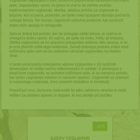
Vzglavniki napolnjeni s tisoč drobnimi popolnoma naravnimi luščinami
ajde, zagotavljajo oporo za glavo in vrat in se zlahka enačijo
tradicionalnimi vzglavniki. Mehka, stisljiva polnila za vzglavnik in
blazine, kot so pena, poliester, se lahko med spanjem stisnejo pod težo
vašega telesa. Ne morejo zagotoviti ustrezne podpore, kar povzroči
slabo držo spanja in nelagodje.
Ajda je dobra kot polnilo, ker se prilagaja obliki telesa, je zračna in
omogoča dobro oporo. Ni važno, ali spite na boku, hrbtu ali trebuhu.
Oblika vzglavnika se bo popolno prilagodila vašemu stilu spanja, in to
je ena glavnih odlik tega materiala. Zaradi dobrega pretoka zraka med
luščinami ajde vam ne bo potrebno obračati vzglavnika na hladno
stran.
V lastni proizvodnji izdelujemo ajdove vzglavnike v 10 različnih
dimenzijah, ki nudijo nežno mikromasažo in udobje. V primerjavi s
klasičnimi vzglavniki, so polnjeni luščinami ajde, ki so naravno polnilo,
kar lahko zagotavlja udoben in naraven spanec. Vzglavniki so izdelani
iz naravnega materiala, brez umetnih dodatkov in kemikalij.
Prepričani smo, da bomo zadovoljili še tako zahtevno stranko in našli
rešitev za udoben spanec in tegobe, ki vas pestijo pri počitku.
-10%
AJDOV VZGLAVNIK