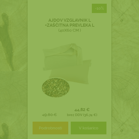
-10%
AJDOV VZGLAVNIK L
+ZAŠČITNA PREVLEKA L
(40X60 CM )
44,82 €
49,80 €
brez DDV (36,74 €)
Podrobnosti
V košarico