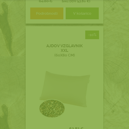
64,80 €
brez DDV (47,80 €)
Podrobnosti
V košarico
-10%
AJDOV VZGLAVNIK
XXL
(60X80 CM)
62,82 €