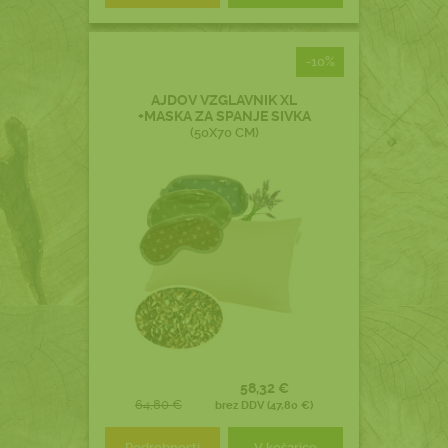
-10%
AJDOV VZGLAVNIK XL
+MASKA ZA SPANJE SIVKA
(50X70 CM)
58,32 €
64,80 €
brez DDV (47,80 €)
Podrobnosti
V košarico