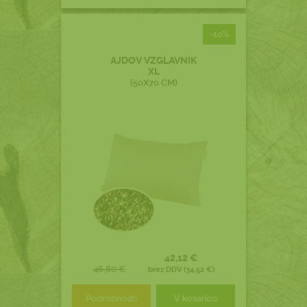
-10%
AJDOV VZGLAVNIK
XL
(50X70 CM)
42,12 €
46,80 €
brez DDV (34,52 €)
Podrobnosti
V košarico