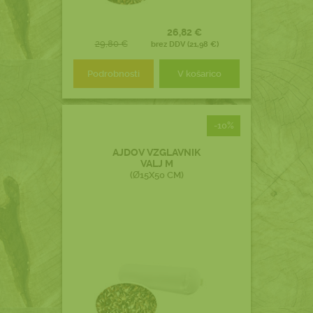
26,82 €
29,80 €
brez DDV (21,98 €)
Podrobnosti
V košarico
-10%
AJDOV VZGLAVNIK
VALJ M
(Ø15X50 CM)