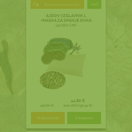
-10%
Bonatura priporoča
AJDOV VZGLAVNIK L
+MASKA ZA SPANJE SIVKA
(40X60 CM)
44,82 €
49,80 €
brez DDV (36,74 €)
Podrobnosti
V košarico