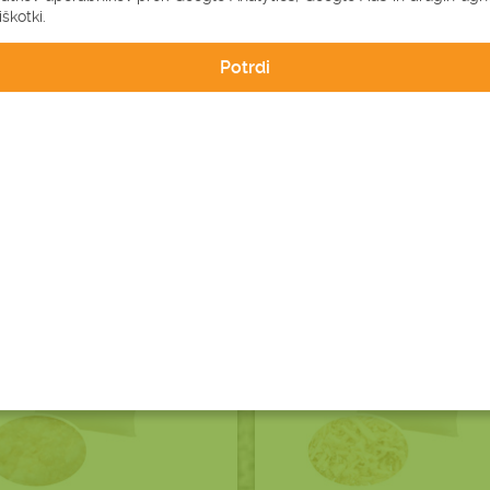
31,32 €
49,00 €
škotki.
4,80 €
brez DDV (25,67 €)
brez DDV (40,16 €)
Potrdi
robnosti
V košarico
Podrobnosti
Ni na za
-10%
ALPSKI VZGLAVNIK
CEMPRIN VZGLAVNIK
(CEMPRIN+VOLNA) XS
XS
(20X40 CM)
(20X40 CM)