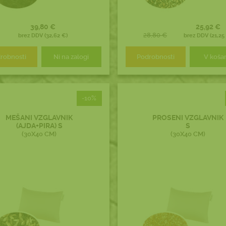
39,80 €
25,92 €
28,80 €
brez DDV (32,62 €)
brez DDV (21,25
robnosti
Ni na zalogi
Podrobnosti
V koša
-10%
MEŠANI VZGLAVNIK
PROSENI VZGLAVNIK
(AJDA+PIRA) S
S
(30X40 CM)
(30X40 CM)