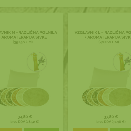
AVNIK M ~RAZLIČNA POLNILA
VZGLAVNIK L ~ RAZLIČNA P
+ AROMATERAPIJA SIVKE
+ AROMATERAPIJA SIVK
(35X50 CM)
(40X60 CM)
34,80 €
37,80 €
brez DDV (28,52 €)
brez DDV (30,98 €)