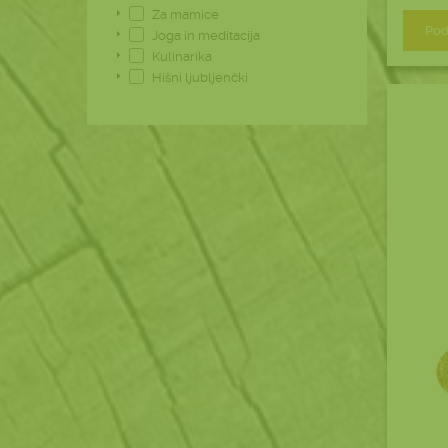
Za mamice
Pod
Joga in meditacija
Kulinarika
Hišni ljubljenčki