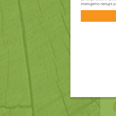
imenujemo nenujni pi
3
Pod