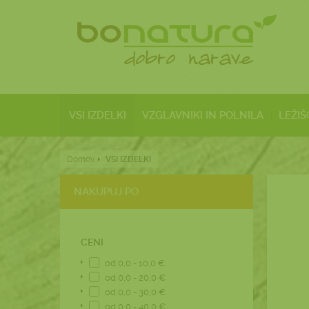
VSI IZDELKI
VZGLAVNIKI IN POLNILA
LEŽIŠ
Domov
VSI IZDELKI
NAKUPUJ PO
CENI
od 0,0 - 10,0 €
od 0,0 - 20,0 €
od 0,0 - 30,0 €
od 0,0 - 40,0 €