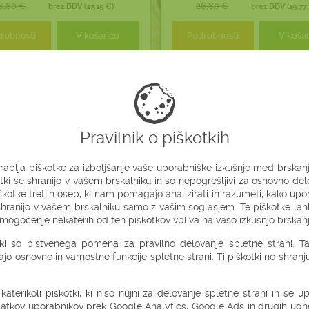
6,80 €
26,80 €
brez DDV (27,15 €)
brez DDV (19,77
robnosti
V košarico
Podrobnosti
V koša
-10%
VOLNENI VZGLAVNIK
VOLNENI VZGLAVNIK
(OVČJA VOLNA) XS
(KAMELJA VOLNA) XS
Pravilnik o piškotkih
(20X40 CM)
(20X40 CM)
rablja piškotke za izboljšanje vaše uporabniške izkušnje med brskanj
tki se shranijo v vašem brskalniku in so nepogrešljivi za osnovno delo
kotke tretjih oseb, ki nam pomagajo analizirati in razumeti, kako upo
e shranijo v vašem brskalniku samo z vašim soglasjem. Te piškotke la
ogočenje nekaterih od teh piškotkov vpliva na vašo izkušnjo brskanj
tki so bistvenega pomena za pravilno delovanje spletne strani. Ta 
jajo osnovne in varnostne funkcije spletne strani. Ti piškotki ne shran
 katerikoli piškotki, ki niso nujni za delovanje spletne strani in se 
atkov uporabnikov prek Google Analytics, Google Ads in drugih ugne