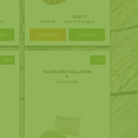
25,92 €
28,80 €
 €)
brez DDV (21,25 €)
rico
Podrobnosti
V košarico
-10%
-10%
BOMBAŽNI VZGLAVNIK
S
(30X40 CM)