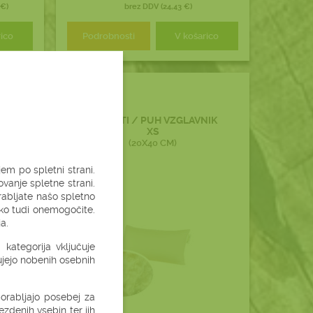
 €)
brez DDV (24,43 €)
rico
Podrobnosti
V košarico
PERNATI / PUH VZGLAVNIK
XS
(20X40 CM)
em po spletni strani.
vanje spletne strani.
rabljate našo spletno
hko tudi onemogočite.
a.
kategorija vključuje
jujejo nobenih osebnih
uporabljajo posebej za
zdenih vsebin ter jih