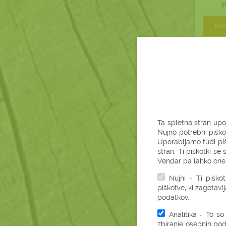
3
Pod
Ta spletna stran upo
Nujno potrebni piško
Uporabljamo tudi piš
stran. Ti piškotki s
Vendar pa lahko onem
Nujni - Ti piško
piškotke, ki zagotavl
podatkov.
Analitika - To so
zbiranje osebnih pod