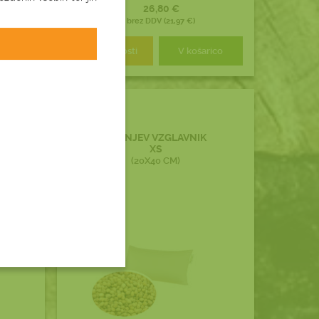
26,80 €
brez DDV (21,97 €)
logi
Podrobnosti
V košarico
ČEŠNJEV VZGLAVNIK
XS
(20X40 CM)