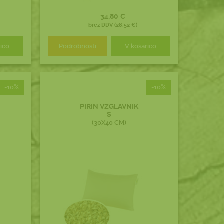
34,80 €
brez DDV (28,52 €)
rico
Podrobnosti
V košarico
-10%
-10%
PIRIN VZGLAVNIK
S
(30X40 CM)