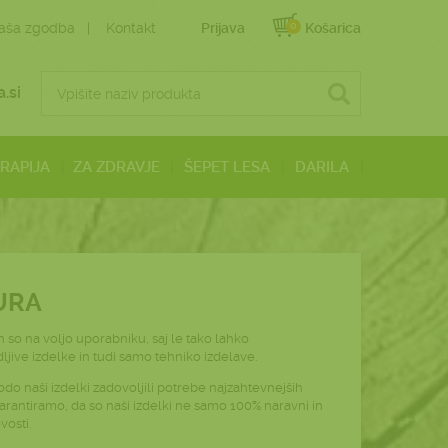
0
aša zgodba
Kontakt
Prijava
Košarica
.si
ERAPIJA
ZA ZDRAVJE
ŠEPET LESA
DARILA
URA
en so na voljo uporabniku, saj le tako lahko
ljive izdelke in tudi samo tehniko izdelave.
do naši izdelki zadovoljili potrebe najzahtevnejših
 garantiramo, da so naši izdelki ne samo 100% naravni in
vosti.