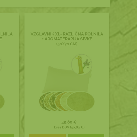
OLNILA
VZGLAVNIK XL~RAZLIČNA POLNILA
E
+ AROMATERAPIJA SIVKE
(50X70 CM)
49,80 €
brez DDV (40,82 €)