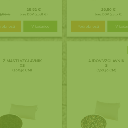
26,82 €
26,80 €
9,80 €
brez DDV (21,98 €)
brez DDV (21,97 €)
robnosti
V košarico
Podrobnosti
V koša
ŽIMASTI VZGLAVNIK
AJDOV VZGLAVNIK
XS
S
(20X40 CM)
(30X40 CM)