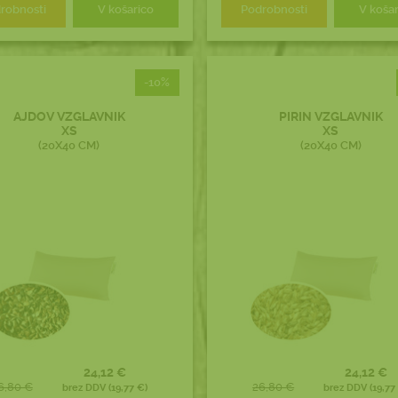
robnosti
V košarico
Podrobnosti
V koša
-10%
AJDOV VZGLAVNIK
PIRIN VZGLAVNIK
XS
XS
(20X40 CM)
(20X40 CM)
24,12 €
24,12 €
6,80 €
26,80 €
brez DDV (19,77 €)
brez DDV (19,77