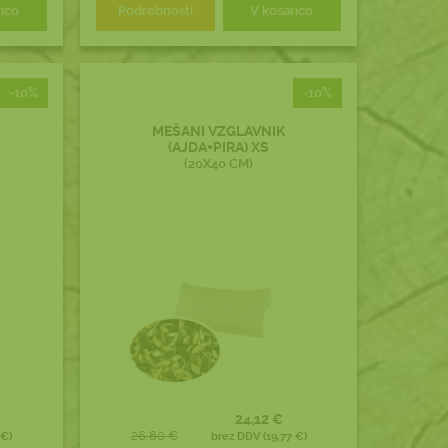
rico
Podrobnosti
V košarico
-10%
-10%
MEŠANI VZGLAVNIK
(AJDA+PIRA) XS
(20X40 CM)
24,12 €
26,80 €
 €)
brez DDV (19,77 €)