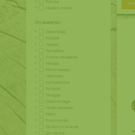
Polnila
Pod
Medeni izdelki
PO NAMENU
Dekoracija
Počitek
Spanje
Sprostitev
Aroma razvajanje
Masaža
Mikromasaža
Mehkoba
Kompaktnost
Puhasto
Terapija
Osebna nega
Modni dodatek
Nakit
Pripomoček
Za dom in bivanje
2
Za malčke