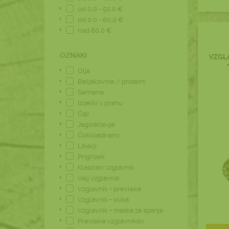
od 0,0 - 50,0 €
od 0,0 - 60,0 €
nad 60,0 €
OZNAKI
VZGL
Olja
Beljakovine / proteini
Semena
Izdelki v prahu
Čaji
Jagodičevje
Čokoladirano
Likerji
Prigrizek
Klasičen vzglavnik
Valj vzglavnik
Vzglavnik + prevleka
Vzglavnik + sivka
Vzglavnik + maska za spanje
Prevleke vzglavnikov