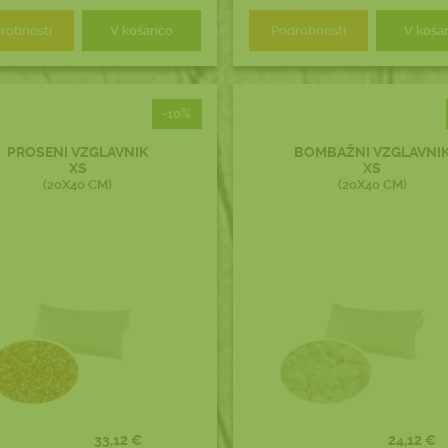
robnosti
V košarico
Podrobnosti
V koša
-10%
PROSENI VZGLAVNIK
BOMBAŽNI VZGLAVNI
XS
XS
(20X40 CM)
(20X40 CM)
33,12 €
24,12 €