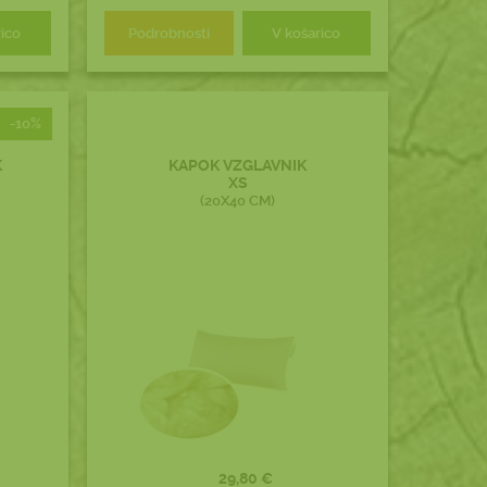
rico
Podrobnosti
V košarico
-10%
K
KAPOK VZGLAVNIK
XS
(20X40 CM)
29,80 €