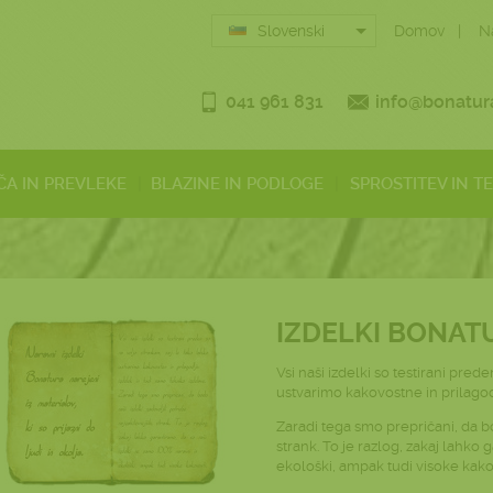
Slovenski
Domov
N
041 961 831
info@bonatura
ČA IN PREVLEKE
BLAZINE IN PODLOGE
SPROSTITEV IN T
IZDELKI BONAT
Vsi naši izdelki so testirani pred
ustvarimo kakovostne in prilagod
Zaradi tega smo prepričani, da bo
strank. To je razlog, zakaj lahko
ekološki, ampak tudi visoke kako