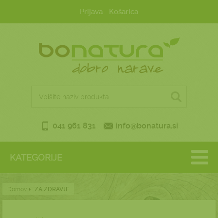
Prijava
Košarica
041 961 831
info@bonatura.si
KATEGORIJE
Domov
ZA ZDRAVJE