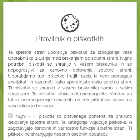
OLJE
GROZDNIH PEŠK
Pravilnik o piškotkih
(500 ML)
Ta spletna stran uporablja piškotke za izboljšanje vaše
uporabniške izkušnje med brskanjem po spletni strani. Nujno
potrebni piškotki se shranijo v vašem brskalniku in so
nepogrešljivi za osnovno delovanje spletne strani.
Uporabljamo tudi piškotke tretjih oseb, ki nam pomagajo
analizirati in razumeti, kako uporabljate našo spletno stran.
Ti piškotki se shranijo v vašem brskalniku samo z vašim
soglasjem. Te piškotke lahko tudi onemogočite. Vendar pa
lahko onemogočenje nekaterih od teh piškotkov vpliva na
vašo izkušnjo brskanja.
Nujni - Ti piškotki so bistvenega pomena za pravilno
45,90 €
delovanje spletne strani. Ta kategorija vključuje piškotke, ki
brez DDV (41,92 €)
zagotavljajo osnovne in varnostne funkcije spletne strani. Ti
piškotki ne shranjujejo nobenih osebnih podatkov.
Podrobnosti
Ni na zalogi