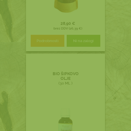
28,90 €
brez DDV (26,39 €)
Podrobnosti
Ni na zalogi
BIO ŠIPKOVO
OLJE
(30 ML )