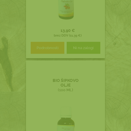
13,90 €
brez DDV (11,39 €)
Podrobnosti
Ni na zalogi
BIO ŠIPKOVO
OLJE
(100 ML)