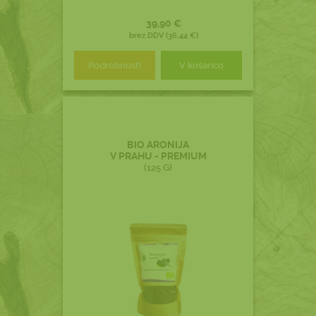
39,90 €
brez DDV (36,44 €)
Podrobnosti
V košarico
BIO ARONIJA
V PRAHU - PREMIUM
(125 G)