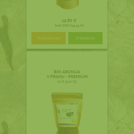
15,80 €
brez DDV (14,43 €)
Podrobnosti
V košarico
BIO ARONIJA
V PRAHU - PREMIUM
(2 X 500 G)