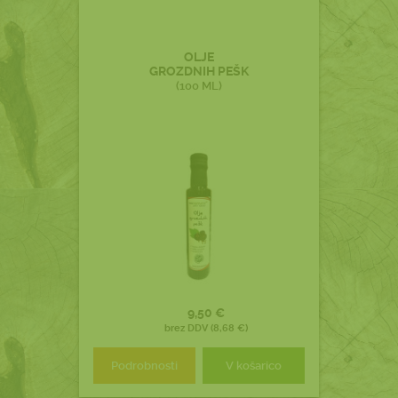
OLJE
GROZDNIH PEŠK
(100 ML)
9,50 €
brez DDV (8,68 €)
Podrobnosti
V košarico