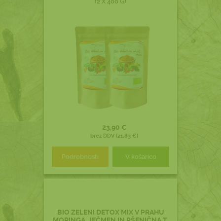
(2 X 400 G)
23,90 €
brez DDV (21,83 €)
Podrobnosti
V košarico
BIO ZELENI DETOX MIX V PRAHU
MORINGA, JEČMEN IN PŠENIČNA T.