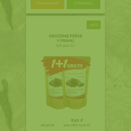
Podrobnosti
V košarico
-50%
GROZDNE PEŠKE
V PRAHU
(2X 500 G )
8,50 €
16,90 €
brez DDV (7,76 €)