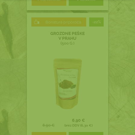
-22%
Bonatura priporoča
GROZDNE PEŠKE
V PRAHU
(500 G )
6,90 €
8,90 €
brez DDV (6,30 €)