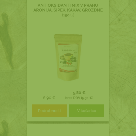
ANTIOKSIDANTI MIX V PRAHU
ARONIJA, ŠIPEK, KAKAV, GROZDNE
(150 G)
5,80 €
6,90 €
brez DDV (5,30 €)
Podrobnosti
V košarico