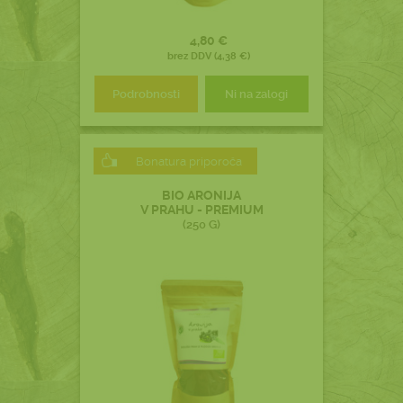
4,80 €
brez DDV (4,38 €)
Podrobnosti
Ni na zalogi
Bonatura priporoča
BIO ARONIJA
V PRAHU - PREMIUM
(250 G)