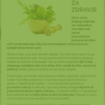
ZA
ZDRAVJE
Zdrav način
življenja vključuje
več dejavnikov,
med njimi tudi
izbrati
uravnoteženo
prehrano ali zdrav
načrt prehranjevanja. Naj vam mi pomagamo začeti naravno,
nadaljevali pa boste sami.
Živimo v času, ki je poln stresnih situacij. Čas beži mimo nas in mi ga
zaman poskušamo ujeti. To nas izjemno fizično in duševno izčrpava.
Ampak ne moremo si pomagati.
Vse se prične razpadati.
Nič ni bolj
obupnega o
slabljeno telo, ki je lahka žrtev raznih bacilov, virusov in
bakterij.
Bodite v formi in bolezni se vas bodo izognile.
Predstavljamo vam številne naše prehranske dodatke, superživila, zelena živila in
še kako bi jih lahko poimenovali, vsi pa imajo skupno izjemne koristi za
zdravje.
Z vključitvijo teh izdelkov v svoj vsak dan boste poskrbeli za
preventivno zdravje
in sami sebi z naravnimi dodatki pomagali
odpraviti ali
preprečiti marsikatero tegobo, bolečino,...
Z uporabo izdelkov v svoji prehrani
boste poskrbeli tudi za
boljšo fizično in duševno delovanje
. Primerni so tudi za
vse ki ste aktivni, športne navdušence in resne športnike.
Zato izbirajte med širokim izborom izdelkov v prahu za enostavno in dolgo