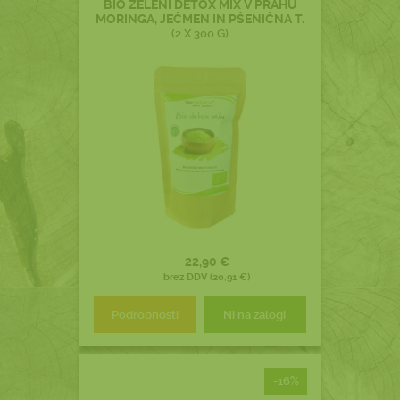
BIO ZELENI DETOX MIX V PRAHU
MORINGA, JEČMEN IN PŠENIČNA T.
(2 X 300 G)
22,90 €
brez DDV (20,91 €)
Podrobnosti
Ni na zalogi
-16%