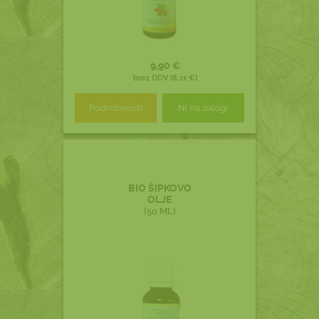
9,90 €
brez DDV (8,11 €)
Podrobnosti
Ni na zalogi
BIO ŠIPKOVO
OLJE
(50 ML)