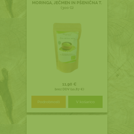
MORINGA, JEČMEN IN PŠENIČNA T.
(300 G)
11,90 €
brez DDV (10,87 €)
Podrobnosti
V košarico