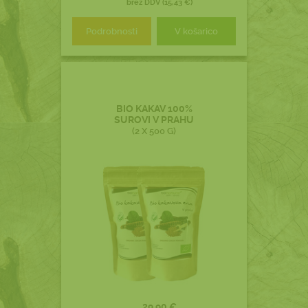
brez DDV (15,43 €)
Podrobnosti
V košarico
BIO KAKAV 100%
SUROVI V PRAHU
(2 X 500 G)
29,90 €