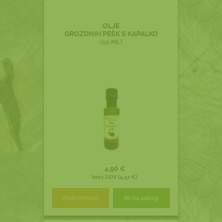
OLJE
GROZDNIH PEŠK S KAPALKO
(50 ML)
4,90 €
brez DDV (4,47 €)
Podrobnosti
Ni na zalogi