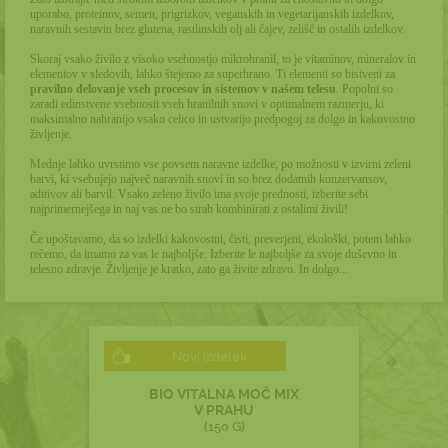
uporabo, proteinov, semen, prigrizkov, veganskih in vegetarijanskih izdelkov,
naravnih sestavin brez glutena,
rastlinskih olj ali čajev, zelišč in ostalih izdelkov.
Skoraj vsako živilo z visoko vsebnostjo mikrohranil, to je vitaminov, mineralov in
elementov v sledovih, lahko štejemo za superhrano.
Ti elementi so bistveni za
pravilno delovanje vseh procesov in sistemov v našem telesu
.
Popolni so
zaradi edinstvene vsebnosti vseh hranilnih snovi v optimalnem razmerju, ki
maksimalno nahranijo vsako celico in ustvarijo predpogoj za dolgo in kakovostno
življenje.
Mednje lahko uvrstimo vse povsem naravne izdelke, po možnosti v izvirni zeleni
barvi, ki vsebujejo največ naravnih snovi in so brez dodatnih konzervansov,
aditivov ali barvil.
Vsako zeleno živilo ima svoje prednosti, izberite sebi
najprimernejšega in naj vas ne bo strah kombinirati z ostalimi živili!
Če upoštavamo, da so izdelki kakovostni, čisti, preverjeni, ekološki, potem lahko
rečemo, da imamo za vas le najboljše.
Izberite le najboljše za svoje duševno in
telesno zdravje.
Življenje je kratko, zato ga živite zdravo. In dolgo...
Novi izdelek
BIO VITALNA MOČ MIX
V PRAHU
(150 G)