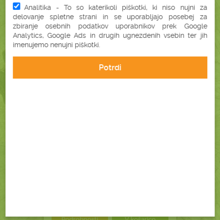
Analitika - To so katerikoli piškotki, ki niso nujni za
delovanje spletne strani in se uporabljajo posebej za
zbiranje osebnih podatkov uporabnikov prek Google
-34%
Analytics, Google Ads in drugih ugnezdenih vsebin ter jih
imenujemo nenujni piškotki.
GROZDNE PEŠKE
V PRAHU
(300 G)
Potrdi
3,90 €
5,90 €
brez DDV (3,56 €)
Podrobnosti
V košarico