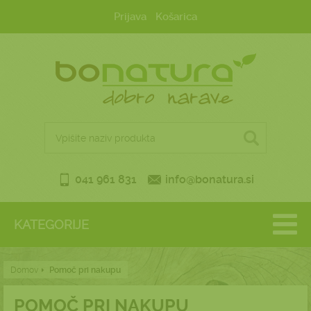
Prijava
Košarica
041 961 831
info@bonatura.si
KATEGORIJE
Domov
Pomoč pri nakupu
POMOČ PRI NAKUPU