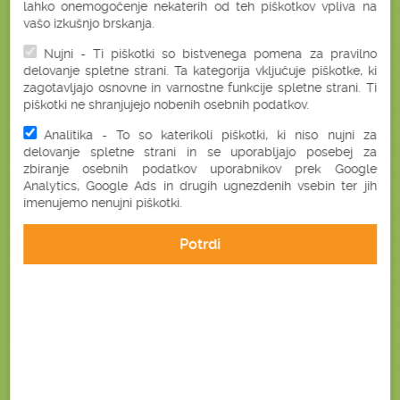
lahko onemogočenje nekaterih od teh piškotkov vpliva na
vašo izkušnjo brskanja.
NARAVNO
Nujni - Ti piškotki so bistvenega pomena za pravilno
ZDRAVO
delovanje spletne strani. Ta kategorija vključuje piškotke, ki
zagotavljajo osnovne in varnostne funkcije spletne strani. Ti
piškotki ne shranjujejo nobenih osebnih podatkov.
Analitika - To so katerikoli piškotki, ki niso nujni za
delovanje spletne strani in se uporabljajo posebej za
BONATURA NA FACEBOOKU
zbiranje osebnih podatkov uporabnikov prek Google
Analytics, Google Ads in drugih ugnezdenih vsebin ter jih
imenujemo nenujni piškotki.
Bonatura - dobro narave
Potrdi
BONATURA NA INSTAGRAMU