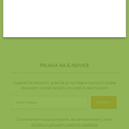
PRIJAVA NA E-NOVICE
Ostanite na tekočem, prijavite se na naše e-novice in bodite
obveščeni o naših akcijah, novostih in zanimivostih.
PRIJAVA
Z označenjem polja potrjujete, da ste seznanjeni z našo
politiko o varovanju osebnih podatkov