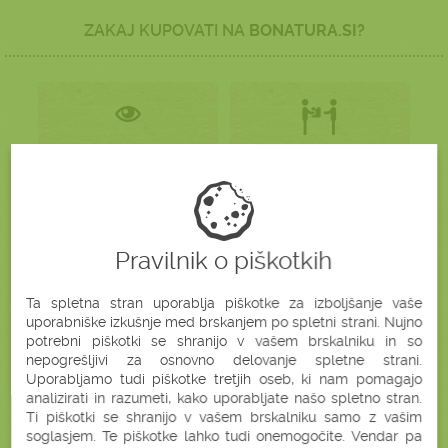
ZAKAJ KUPOVATI NA
BONATURA.SI?
BREZ SKRITIH
BREZPLAČNA
STROŠKOV
DOSTAVA
Pravilnik o piškotkih
PLAČILO OB
HITRA DOSTAVA
PREJEMU
V 2 DELOVNIH DNEH
Ta spletna stran uporablja piškotke za izboljšanje vaše
uporabniške izkušnje med brskanjem po spletni strani. Nujno
potrebni piškotki se shranijo v vašem brskalniku in so
nepogrešljivi za osnovno delovanje spletne strani.
Uporabljamo tudi piškotke tretjih oseb, ki nam pomagajo
GARANCIJA
ENOSTAVEN
analizirati in razumeti, kako uporabljate našo spletno stran.
ZADOVOLJSTVA
NAKUP
Ti piškotki se shranijo v vašem brskalniku samo z vašim
soglasjem. Te piškotke lahko tudi onemogočite. Vendar pa