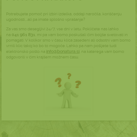
Potrebujete pomoč pri izbiri izdelka, oddaji naročila, koriščenju
ugodnosti,...ali pa imate splošno vprašanje?
Za vas smo desegljivi 24/7, vse dni v letu. Pokličete nas lahko
041 961 831
na
, mi pa vam bomo poskušali čim boljše svetovati in
pomagati. V kolikor smo v času klica zasedeni ali odsotni vam bomo
vrnili klic takoj ko bo to mogoče. Lahko pa nam pošljete tudi
info@bonatura.si
elektronsko pošto na
,
na katerega vam bomo
odgovorili v čim krajšem možnem času.