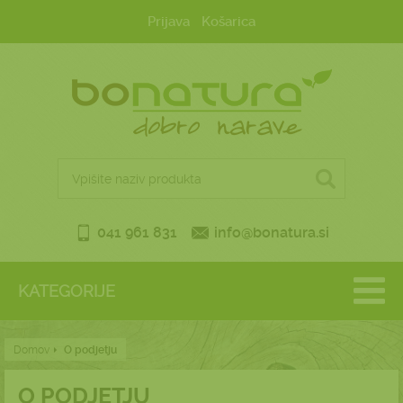
Prijava
Košarica
041 961 831
info@bonatura.si
KATEGORIJE
Domov
O podjetju
O PODJETJU