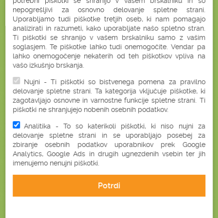
potrebni piškotki se shranijo v vašem brskalniku in so
nepogrešljivi za osnovno delovanje spletne strani.
Uporabljamo tudi piškotke tretjih oseb, ki nam pomagajo
PLAČILO OB
HITRA DOSTAVA
analizirati in razumeti, kako uporabljate našo spletno stran.
PREJEMU
V 2 DELOVNIH DNEH
Ti piškotki se shranijo v vašem brskalniku samo z vašim
soglasjem. Te piškotke lahko tudi onemogočite. Vendar pa
lahko onemogočenje nekaterih od teh piškotkov vpliva na
vašo izkušnjo brskanja.
GARANCIJA
ENOSTAVEN
Nujni - Ti piškotki so bistvenega pomena za pravilno
ZADOVOLJSTVA
NAKUP
delovanje spletne strani. Ta kategorija vključuje piškotke, ki
zagotavljajo osnovne in varnostne funkcije spletne strani. Ti
piškotki ne shranjujejo nobenih osebnih podatkov.
Analitika - To so katerikoli piškotki, ki niso nujni za
delovanje spletne strani in se uporabljajo posebej za
NARAVNO
ZDRAVO
zbiranje osebnih podatkov uporabnikov prek Google
Analytics, Google Ads in drugih ugnezdenih vsebin ter jih
imenujemo nenujni piškotki.
Potrdi
BONATURA NA FACEBOOKU