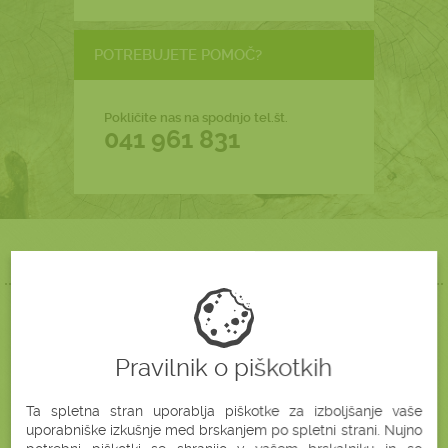
POTREBUJETE POMOČ?
Pokličite nas na spodnjo tel.št.
041 961 831
ZAKAJ KUPOVATI NA
BONATURA.SI?
Pravilnik o piškotkih
BREZ SKRITIH
BREZPLAČNA
STROŠKOV
DOSTAVA
Ta spletna stran uporablja piškotke za izboljšanje vaše
uporabniške izkušnje med brskanjem po spletni strani. Nujno