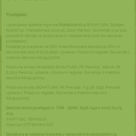
Prodajalec
bonatura.si
Upravljalec spletne trgovine
je BONATURA, Boštjan
Rudolf s.p., Makedonska ulica 45, 2000 Maribor, Slovenija, ki je tudi
ponudnik storitev e-poslovanja (v nadaljevanju tudi bonatura ali
prodajalec).
Podjetje je zvezanec za DDV. Intentifikacijska številka za DDV in
davčna številka: SI 57303690, vpisana v Poslovni register Slovenije z
matično številko 6649432000.
Poslovna enota/skladišče: BONATURA, PE Pesnica, Gačnik 78
E,2211 Pesnica, vpisana v Poslovni register Slovenije z matično
številko 6649432004.
Poslovna enota: BONATURA, PE Prevalje, Trg 38, 2391 Prevalje,
vpisana v Poslovni register Slovenije z matično številko
6649432005.
Bančni račun prodajalca: TRR - IBAN: SI56 0400 0027 6175
722
SWIFT-BIC: KBMASI2X
Odprt pri OTP BANKA D.D.
Bonatura je spletna trgovina z naravnimi in ekološkimi za