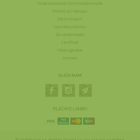
Koda za popust/promocijska koda
Pomoč pri nakupu
Darilni kupon
Uporaba piškotov
Za veleprodajo
Certifikati
Naša zgodba
Kontakt
SLEDI NAM
PLAČATE LAHKO
© 2026Bonatura, Boštjan Rudolf s.p. Vse pravice pridržane.