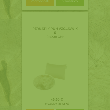
Podrobnosti
V košarico
PERNATI / PUH VZGLAVNIK
S
(30X40 CM)
36,80 €
brez DDV (30,16 €)