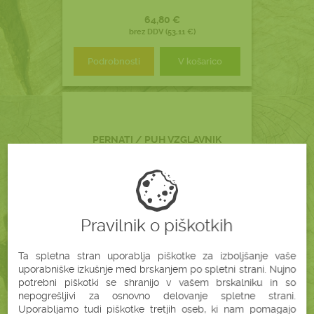
64,80 €
brez DDV (53,11 €)
Podrobnosti
V košarico
PERNATI / PUH VZGLAVNIK
XXL
(60X80 CM)
Pravilnik o piškotkih
Ta spletna stran uporablja piškotke za izboljšanje vaše
uporabniške izkušnje med brskanjem po spletni strani. Nujno
potrebni piškotki se shranijo v vašem brskalniku in so
nepogrešljivi za osnovno delovanje spletne strani.
Uporabljamo tudi piškotke tretjih oseb, ki nam pomagajo