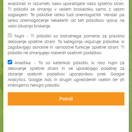
analizirati in razumeti, kako uporabljate našo spletno stran.
Ti piškotki se shranijo v vašem brskalniku samo z vašim
78,80 €
soglasjem. Te piškotke lahko tudi onemogočite. Vendar pa
brez DDV (64,59 €)
lahko onemogočenje nekaterih od teh piškotkov vpliva na
vašo izkušnjo brskanja.
Podrobnosti
V košarico
Nujni - Ti piškotki so bistvenega pomena za pravilno
delovanje spletne strani. Ta kategorija vključuje piškotke, ki
zagotavljajo osnovne in varnostne funkcije spletne strani. Ti
piškotki ne shranjujejo nobenih osebnih podatkov.
PERNATI / PUH VZGLAVNIK
Analitika - To so katerikoli piškotki, ki niso nujni za
VALJ S
delovanje spletne strani in se uporabljajo posebej za
(Ø15X40 CM)
zbiranje osebnih podatkov uporabnikov prek Google
Analytics, Google Ads in drugih ugnezdenih vsebin ter jih
imenujemo nenujni piškotki.
Potrdi