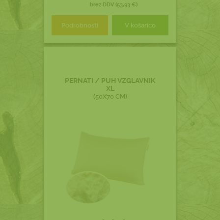
brez DDV (53,93 €)
Podrobnosti
V košarico
PERNATI / PUH VZGLAVNIK
XL
(50X70 CM)