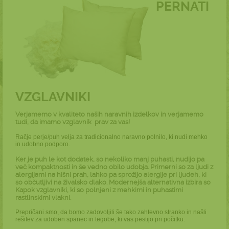
PERNATI
VZGLAVNIKI
Verjamemo v kvaliteto naših naravnih izdelkov in verjamemo
tudi, da imamo vzglavnik prav za vas!
Račje perje/puh velja za tradicionalno naravno polnilo, ki nudi mehko
in udobno podporo.
Ker je puh le kot dodatek, so nekoliko manj puhasti, nudijo pa
več kompaktnosti in še vedno obilo udobja. Primerni so za ljudi z
alergijami na hišni prah, lahko pa sprožijo alergije pri ljudeh, ki
so občutljivi na živalsko dlako. Modernejša alternativna izbira so
Kapok vzglavniki, ki so polnjeni z mehkimi in puhastimi
rastlinskimi vlakni.
Prepričani smo, da bomo zadovoljili še tako zahtevno stranko in našli
rešitev za udoben spanec in tegobe, ki vas pestijo pri počitku.