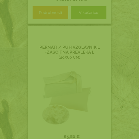
Podrobnosti
V košarico
PERNATI / PUH VZGLAVNIK L
+ZAŠČITNA PREVLEKA L
(40X60 CM)
65,80 €