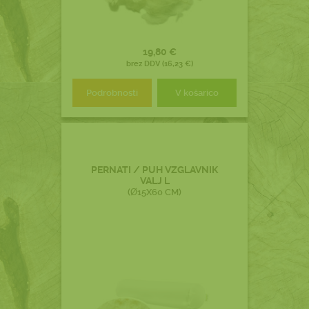
19,80 €
brez DDV (16,23 €)
Podrobnosti
V košarico
PERNATI / PUH VZGLAVNIK
VALJ L
(Ø15X60 CM)