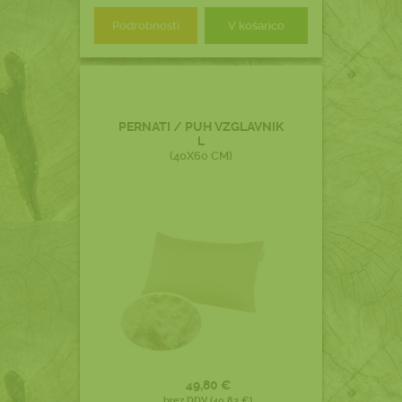
Podrobnosti
V košarico
PERNATI / PUH VZGLAVNIK
L
(40X60 CM)
49,80 €
brez DDV (40,82 €)