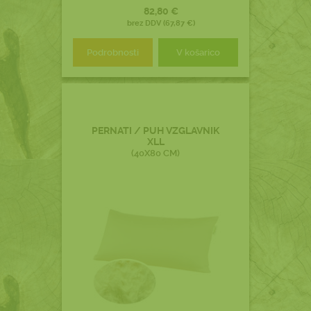
82,80 €
brez DDV (67,87 €)
Podrobnosti
V košarico
PERNATI / PUH VZGLAVNIK
XLL
(40X80 CM)