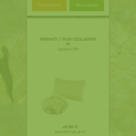
Podrobnosti
Ni na zalogi
PERNATI / PUH VZGLAVNIK
M
(35X50 CM)
46,80 €
brez DDV (38,36 €)