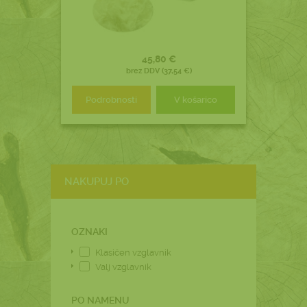
45,80 €
brez DDV (37,54 €)
Podrobnosti
V košarico
NAKUPUJ PO
OZNAKI
Klasičen vzglavnik
Valj vzglavnik
PO NAMENU