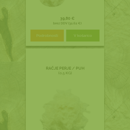
39,80 €
brez DDV (32,62 €)
Podrobnosti
V košarico
RAČJE PERJE / PUH
(0,5 KG)