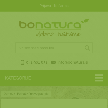
Prijava
Košarica
041 961 831
info@bonatura.si
KATEGORIJE
Domov
Pernati/Puh vzglavniki