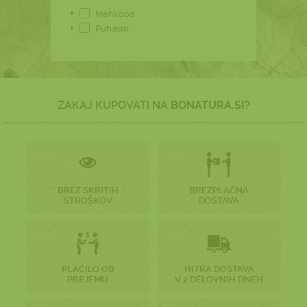
Mehkoba
Puhasto
ZAKAJ KUPOVATI NA
BONATURA.SI?
BREZ SKRITIH
BREZPLAČNA
STROŠKOV
DOSTAVA
PLAČILO OB
HITRA DOSTAVA
PREJEMU
V 2 DELOVNIH DNEH