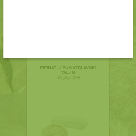
34,80 €
brez DDV (28,52 €)
Podrobnosti
V košarico
PERNATI / PUH VZGLAVNIK
VALJ M
(Ø15X50 CM)