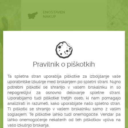
ENOSTAVEN
NAKUP
NARAVNO
ZDRAVO
POTREBUJETE POMOČ?
Pravilnik o piškotkih
Ta spletna stran uporablja piškotke za izboljšanje vaše
Pokličite nas na spodnjo tel.št.
uporabniške izkušnje med brskanjem po spletni strani. Nujno
041 961 831
potrebni piškotki se shranijo v vašem brskalniku in so
nepogrešljivi za osnovno delovanje spletne strani.
Uporabljamo tudi piškotke tretjih oseb, ki nam pomagajo
analizirati in razumeti, kako uporabljate našo spletno stran.
Ti piškotki se shranijo v vašem brskalniku samo z vašim
soglasjem. Te piškotke lahko tudi onemogočite. Vendar pa
ZAKAJ KUPOVATI NA
BONATURA.SI?
lahko onemogočenje nekaterih od teh piškotkov vpliva na
vašo izkušnjo brskanja.