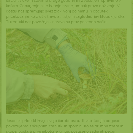
jurčki, lisičke in številne druge gobe, ki jih z veseljem spravimo v
košaro. Gobarjenje ni le iskanje hrane, ampak pravo doživetje. V
gozdu nas spremljajo svež zrak, vonj po mahu in občutek
pričakovanja, ko zreš v travo ali listje in zagledaš rjav klobuk jurčka.
Ti trenutki nas povežejo z naravo na prav poseben način.
Jesenski pridelki imajo svojo čarobnost tudi zato, ker jih pogosto
povezujemo s skupnimi trenutki in spomini. Ko se družina zbere in
skupaj poskusi prve jabolčne krhlje, posušeno sadje ali pečen