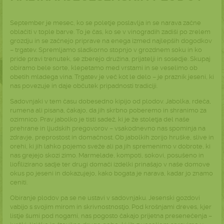
September je mesec, ko se poletje poslavlja in se narava začne
oblačiti v tople barve. To je čas, ko se v vinogradih zadiši po zrelem
grozdju in se začnejo priprave na enega izmed najlepših dogodkov
– trgatev. Spremljamo sladkorno stopnjo v grozdnem soku in ko
pride pravi trenutek, se zberejo družina, prijatelji in sosedje. Skupaj
obiramo bele sorte, klepetamo med vrstami in se veselimo ob
obetih mladega vina. Trgatev je več kot le delo – je praznik jeseni, ki
nas povezuje in daje občutek pripadnosti tradiciji.
Sadovnjaki v tem času dobesedno kipijo od plodov. Jabolka, rdeča,
rumena ali pisana, čakajo, da jih skrbno poberemo in shranimo za
ozimnico. Prav jabolko je tisti sadež, ki je že stoletja del naše
prehrane in ljudskih pregovorov – vsakodnevno nas spominja na
zdravje, preprostost in domačnost. Ob jabolkih zorijo hruške, slive in
orehi, ki jih lahko pojemo sveže ali pa jih spremenimo v dobrote, ki
nas grejejo skozi zimo. Marmelade, kompoti, sokovi, posušeno in
liofilizirano sadje ter drugi domači izdelki prinašajo v naše domove
okus po jeseni in dokazujejo, kako bogata je narava, kadar jo znamo
ceniti.
Obiranje plodov pa se ne ustavi v sadovnjaku. Jesenski gozdovi
vabijo s svojim mirom in skrivnostnostjo. Pod krošnjami dreves, kjer
listje šumi pod nogami, nas pogosto čakajo prijetna presenečenja –