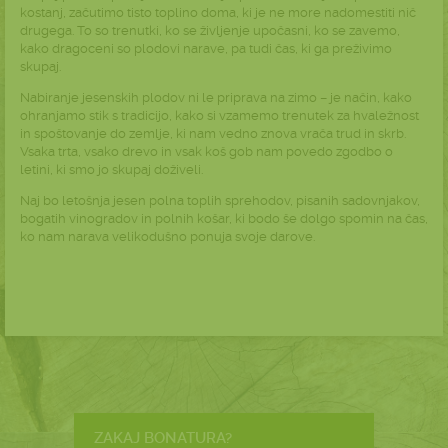
kostanj, začutimo tisto toplino doma, ki je ne more nadomestiti nič
drugega. To so trenutki, ko se življenje upočasni, ko se zavemo,
kako dragoceni so plodovi narave, pa tudi čas, ki ga preživimo
skupaj.
Nabiranje jesenskih plodov ni le priprava na zimo – je način, kako
ohranjamo stik s tradicijo, kako si vzamemo trenutek za hvaležnost
in spoštovanje do zemlje, ki nam vedno znova vrača trud in skrb.
Vsaka trta, vsako drevo in vsak koš gob nam povedo zgodbo o
letini, ki smo jo skupaj doživeli.
Naj bo letošnja jesen polna toplih sprehodov, pisanih sadovnjakov,
bogatih vinogradov in polnih košar, ki bodo še dolgo spomin na čas,
ko nam narava velikodušno ponuja svoje darove.
ZAKAJ BONATURA?