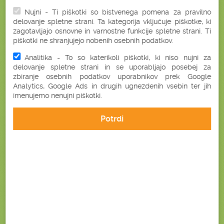
Nujni - Ti piškotki so bistvenega pomena za pravilno
delovanje spletne strani. Ta kategorija vključuje piškotke, ki
zagotavljajo osnovne in varnostne funkcije spletne strani. Ti
piškotki ne shranjujejo nobenih osebnih podatkov.
BREZ SKRITIH
BREZPLAČNA
STROŠKOV
DOSTAVA
Analitika - To so katerikoli piškotki, ki niso nujni za
delovanje spletne strani in se uporabljajo posebej za
zbiranje osebnih podatkov uporabnikov prek Google
Analytics, Google Ads in drugih ugnezdenih vsebin ter jih
imenujemo nenujni piškotki.
PLAČILO OB
HITRA DOSTAVA
PREJEMU
V 2 DELOVNIH DNEH
Potrdi
GARANCIJA
ENOSTAVEN
ZADOVOLJSTVA
NAKUP
NARAVNO