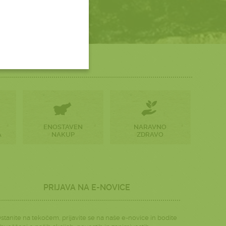
ENOSTAVEN
NARAVNO
A
NAKUP
ZDRAVO
PRIJAVA NA E-NOVICE
stanite na tekočem, prijavite se na naše e-novice in bodite