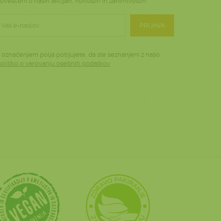
bveščeni o naših akcijah, novostih in zanimivostih.
PRIJAVA
 označenjem polja potrjujete, da ste seznanjeni z našo
olitiko o varovanju osebnih podatkov