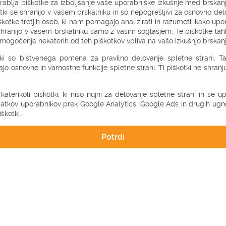
rablja piškotke za izboljšanje vaše uporabniške izkušnje med brskanj
ekrvavitev, kar je tudi
tki se shranijo v vašem brskalniku in so nepogrešljivi za osnovno delo
 je lahko za nosečnico
kotke tretjih oseb, ki nam pomagajo analizirati in razumeti, kako upo
lazina, saj omogoča udobno
e krvi v telesu.
e shranijo v vašem brskalniku samo z vašim soglasjem. Te piškotke la
ogočenje nekaterih od teh piškotkov vpliva na vašo izkušnjo brskanj
 do varne nosečnosti,
tki so bistvenega pomena za pravilno delovanje spletne strani. Ta 
jajo osnovne in varnostne funkcije spletne strani. Ti piškotki ne shran
koristna tudi po rojstvu otroka,
ložaj med dojenjem, prav tako
 katerikoli piškotki, ki niso nujni za delovanje spletne strani in se 
.
atkov uporabnikov prek Google Analytics, Google Ads in drugih ugne
škotki.
Potrdi
kdaj pričeti z uporabo te
sečniško blazino uporabljati, ko
no 20 tednih nosečnosti se
 bolečine v ligamentih in drugih
bosečnice in dojenje Bonamama
lnili. Narejene so iz 100%