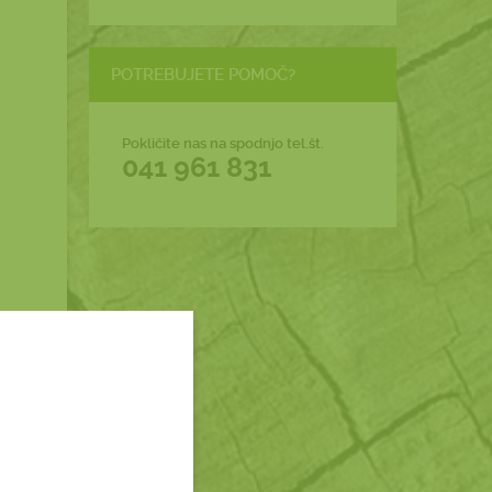
POTREBUJETE POMOČ?
Pokličite nas na spodnjo tel.št.
041 961 831