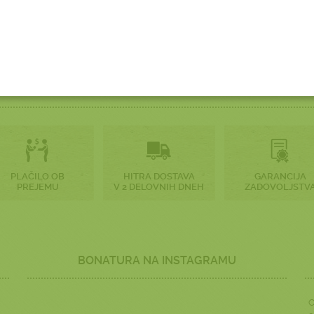
ZAKAJ KUPOVATI NA
BONATURA.SI?
PLAČILO OB
HITRA DOSTAVA
GARANCIJA
PREJEMU
V 2 DELOVNIH DNEH
ZADOVOLJSTV
BONATURA NA INSTAGRAMU
O