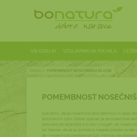
VSI IZDELKI
VZGLAVNIKI IN POLNILA
LEŽIŠ
Domov
POMEMBNOST NOSEČNIŠKIH BLAZIN
POMEMBNOST NOSEČNIŠK
ljub temu, da je nosečnost zelo zanimivo in lepo ob
določenimi izzivi. Dober spanec je za nosečnice la
potovanj do stranišča in krčev v nogah, do nosečni
itd. Nasvet, da se je potrebno naspati preden pride
že v nosečnosti predstavlja izziv. Na trgu pa obstaja