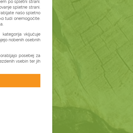
em po spletni strani.
vanje spletne strani.
rabljate našo spletno
hko tudi onemogočite.
a.
kategorija vključuje
jujejo nobenih osebnih
uporabljajo posebej za
zdenih vsebin ter jih