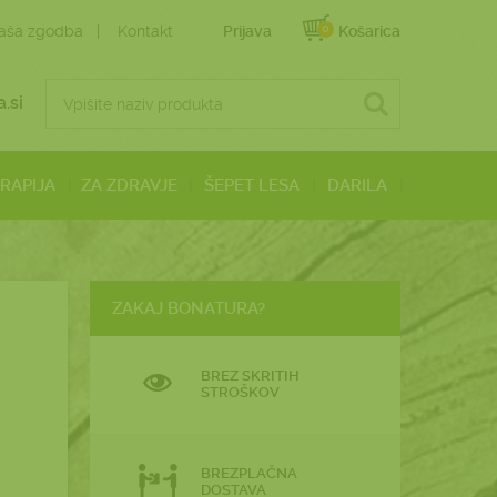
0
aša zgodba
Kontakt
Prijava
Košarica
.si
ERAPIJA
ZA ZDRAVJE
ŠEPET LESA
DARILA
ZAKAJ BONATURA?
BREZ SKRITIH
STROŠKOV
BREZPLAČNA
DOSTAVA