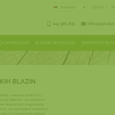
Slovenski
Domov
N
041 961 831
info@bonatura
ČA IN PREVLEKE
BLAZINE IN PODLOGE
SPROSTITEV IN T
IH BLAZIN
dobje, vsekakor pride tudi z
hko kar težaven - od nenehnih
ške nespečnosti, pregrevanja
 otrok, za marsikatero nosečnico
jo številne nosečniške blazine,