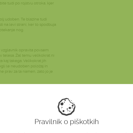
te tudi po rojstvu otroka, kjer
olj udoben. Te blazine tudi
 na levi strani, ker to spodbuja
otekanje nog.
i vzglavnik opravita povsem
v telesa. Žal temu velikokrat ni
 kaj takega. Velikokrat jih
egli le neudoben položaj in
e prav za ta namen, zato jo je
čnostjo povečuje, daje dodatno
 ti deli telesa dosti počivajo
oporo in ugodje, zagotovila
Pravilnik o piškotkih