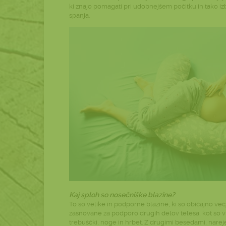
ki znajo pomagati pri udobnejšem počitku in tako izb
spanja.
Kaj sploh so nosečniške blazine?
To so velike in podporne blazine, ki so običajno več
zasnovane za podporo drugih delov telesa, kot so 
trebuščki, noge in hrbet. Z drugimi besedami, nar