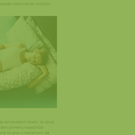
oljšali kakovost ter količino
je od navadnih blazin, le da so
v tem primeru nosečniški
ejene so prav z namenom, da