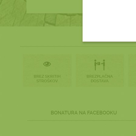
BREZ SKRITIH
BREZPLAČNA
STROŠKOV
DOSTAVA
BONATURA NA FACEBOOKU