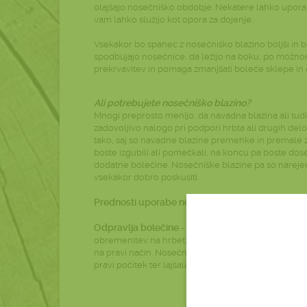
olajšajo nosečniško obdobje. Nekatere lahko uporabi
vam lahko služijo kot opora za dojenje.
Vsekakor bo spanec z nosečniško blazino boljši in b
spodbujajo nosečnice, da ležijo na boku, po možnosti
prekrvavitev in pomaga zmanjšati boleče sklepe in 
Ali potrebujete nosečniško blazino?
Mnogi preprosto menijo, da navadna blazina ali tud
zadovoljivo nalogo pri podpori hrbta ali drugih delo
tako, saj so navadne blazine premehke in premale za
boste izgubili ali pomečkali, na koncu pa boste dos
dodatne bolečine. Nosečniške blazine pa so narejen
vsekakor dobro poskusiti.
Prednosti uporabe nosečniške blazine
Odpravlja bolečine
- ko se telesna teža med nose
obremenitev na hrbet, boke in noge. Pomembno je, da
na pravi način. Nosečniška blazina bo nudila pravo 
pravi počitek ter lajšala bolečine.