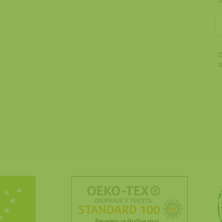
o
Z
p