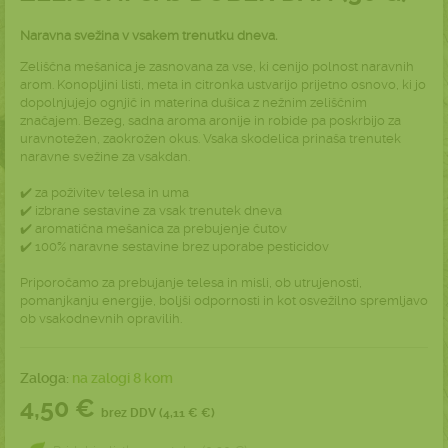
Naravna svežina v vsakem trenutku dneva.
Zeliščna mešanica je zasnovana za vse, ki cenijo polnost naravnih
arom. Konopljini listi, meta in citronka ustvarijo prijetno osnovo, ki jo
dopolnjujejo ognjič in materina dušica z nežnim zeliščnim
značajem. Bezeg, sadna aroma aronije in robide pa poskrbijo za
uravnotežen, zaokrožen okus. Vsaka skodelica prinaša trenutek
naravne svežine za vsakdan.
✔️ za poživitev telesa in uma
✔️ izbrane sestavine za vsak trenutek dneva
✔️ aromatična mešanica za prebujenje čutov
✔️ 100% naravne sestavine brez uporabe pesticidov
Priporočamo za prebujanje telesa in misli, ob utrujenosti,
pomanjkanju energije, boljši odpornosti in kot osvežilno spremljavo
ob vsakodnevnih opravilih.
Zaloga:
na zalogi 8 kom
4,50 €
brez DDV (4,11 € €)