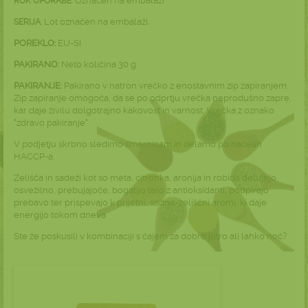
: Označen na embalaži
ROK UPORABE
: Lot označen na embalaži.
SERIJA
POREKLO:
EU-SI
PAKIRANO
: Neto količina 30 g
PAKIRANJE:
Pakirano v natron vrečko z enostavnim zip zapiranjem.
Zip zapiranje omogoča, da se po odprtju vrečka neprodušno zapre,
kar daje živilu dolgotrajno kakovost in varnost. Vrečka z oznako
"zdravo pakiranje".
V podjetju skrbno sledimo smernicam in delamo po načelih
HACCP-a.
Zelišča in sadeži kot so meta, citronka, aronija in robida delujejo
osvežilno, prebujajoče, bogatijo telo z antioksidanti, podpirajo
prebavo ter prispevajo k prijetni, sadno-zeliščni aromi, ki daje
energijo tokom dneva.
Ste že poskusili v kombinaciji s čajem za dobro jutro ali lahko noč?