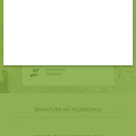
GARANCIJA
ZADOVOLJSTVA
ENOSTAVEN
NAKUP
NARAVNO
ZDRAVO
BONATURA NA FACEBOOKU