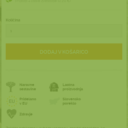
Pridobi 4 listke zvestobe (0,20 €)
Količina
DODAJ V KOŠARICO
Naravne
Lastna
sestavine
proizvodnja
Pridelano
Slovensko
v EU
poreklo
Zdravje