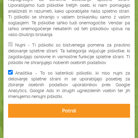
Uporabljamo tudi piškotke tretjih oseb, ki nam pomagajo
analizirati in razumeti, kako uporabljate našo spletno stran.
Ti piškotki se shranijo v vašem brskalniku samo z vašim
soglasjem. Te piškotke lahko tudi onemogočite. Vendar pa
ZAKAJ BONATURA?
lahko onemogočenje nekaterih od teh piškotkov vpliva na
vašo izkušnjo brskanja.
Nujni - Ti piškotki so bistvenega pomena za pravilno
BREZ SKRITIH
STROŠKOV
delovanje spletne strani. Ta kategorija vključuje piškotke, ki
zagotavljajo osnovne in varnostne funkcije spletne strani. Ti
piškotki ne shranjujejo nobenih osebnih podatkov.
Analitika - To so katerikoli piškotki, ki niso nujni za
BREZPLAČNA
DOSTAVA
delovanje spletne strani in se uporabljajo posebej za
zbiranje osebnih podatkov uporabnikov prek Google
Analytics, Google Ads in drugih ugnezdenih vsebin ter jih
imenujemo nenujni piškotki.
PLAČILO OB
PREJEMU
Potrdi
HITRA DOSTAVA
V 2 DELOVNIH DNEH