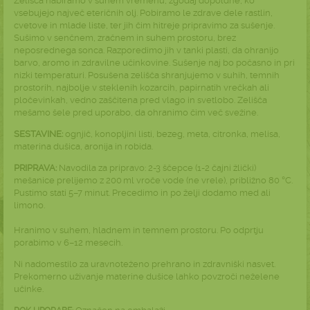
Zelišča nabiramo v suhem vremenu, zgodaj dopoldne, ko
vsebujejo največ eteričnih olj. Pobiramo le zdrave dele rastlin,
cvetove in mlade liste, ter jih čim hitreje pripravimo za sušenje.
Sušimo v senčnem, zračnem in suhem prostoru, brez
neposrednega sonca. Razporedimo jih v tanki plasti, da ohranijo
barvo, aromo in zdravilne učinkovine. Sušenje naj bo počasno in pri
nizki temperaturi. Posušena zelišča shranjujemo v suhih, temnih
prostorih, najbolje v steklenih kozarcih, papirnatih vrečkah ali
pločevinkah, vedno zaščitena pred vlago in svetlobo. Zelišča
mešamo šele pred uporabo, da ohranimo čim več svežine.
SESTAVINE:
ognjič, konopljini listi, bezeg, meta, citronka, melisa,
materina dušica, aronija in robida.
PRIPRAVA:
Navodila za pripravo: 2-3 ščepce (1-2 čajni žlički)
mešanice prelijemo z 200 ml vroče vode (ne vrele), približno 80 °C.
Pustimo stati 5–7 minut. Precedimo in po želji dodamo med ali
limono.
Hranimo v suhem, hladnem in temnem prostoru. Po odprtju
porabimo v 6–12 mesecih.
Ni nadomestilo za uravnoteženo prehrano in zdravniški nasvet.
Prekomerno uživanje materine dušice lahko povzroči neželene
učinke.