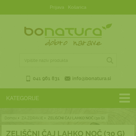
Prijava
Košarica
041 961 831
info@bonatura.si
KATEGORIJE
Domov
ZA ZDRAVJE
ZELIŠČNI ČAJ LAHKO NOČ (30 G)
ZELIŠČNI ČAJ LAHKO NOČ (30 G)