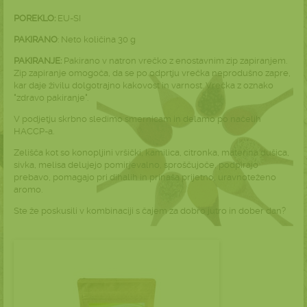
POREKLO:
EU-SI
PAKIRANO
: Neto količina 30 g
PAKIRANJE:
Pakirano v natron vrečko z enostavnim zip zapiranjem.
Zip zapiranje omogoča, da se po odprtju vrečka neprodušno zapre,
kar daje živilu dolgotrajno kakovost in varnost. Vrečka z oznako
"zdravo pakiranje".
V podjetju skrbno sledimo smernicam in delamo po načelih
HACCP-a.
Zelišča kot so konopljini vršički, kamilica, citronka, materina dušica,
sivka, melisa delujejo pomirjevalno, sproščujoče, podpirajo
prebavo, pomagajo pri dihalih in prinaša prijetno, uravnoteženo
aromo.
Ste že poskusili v kombinaciji s čajem za dobro jutro in dober dan?