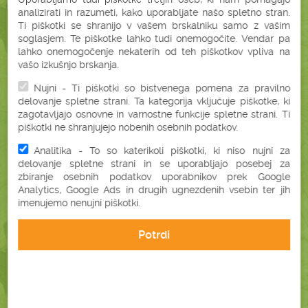
analizirati in razumeti, kako uporabljate našo spletno stran.
Ti piškotki se shranijo v vašem brskalniku samo z vašim
ZAKAJ BONATURA?
soglasjem. Te piškotke lahko tudi onemogočite. Vendar pa
lahko onemogočenje nekaterih od teh piškotkov vpliva na
vašo izkušnjo brskanja.
BREZ SKRITIH
Nujni - Ti piškotki so bistvenega pomena za pravilno
STROŠKOV
delovanje spletne strani. Ta kategorija vključuje piškotke, ki
zagotavljajo osnovne in varnostne funkcije spletne strani. Ti
piškotki ne shranjujejo nobenih osebnih podatkov.
BREZPLAČNA
DOSTAVA
Analitika - To so katerikoli piškotki, ki niso nujni za
delovanje spletne strani in se uporabljajo posebej za
zbiranje osebnih podatkov uporabnikov prek Google
Analytics, Google Ads in drugih ugnezdenih vsebin ter jih
PLAČILO OB
imenujemo nenujni piškotki.
PREJEMU
Potrdi
HITRA DOSTAVA
V 2 DELOVNIH DNEH