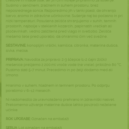
cvetove in mlade liste, ter jih čim hitreje pripravimo za sušenje.
Sušimo v senčnem, zračnem in suhem prostoru, brez
neposrednega sonca. Razporedimo jih v tanki plasti, da ohranijo
barvo, aromo in zdravilne učinkovine. Sušenje naj bo počasno in pri
nizki temperaturi. Posušena zelišča shranjujemo v suhih, temnih
prostorih, najbolje v steklenih kozarcih, papirnatih vrečkah ali
pločevinkah, vedno zaščitena pred vlago in svetlobo. Zelišča
mešamo šele pred uporabo, da ohranimo čim več svežine.
SESTAVINE:
konopljini vršički, kamilica, citronka, materina dušica,
sivka, melisa.
PRIPRAVA:
Navodila za pripravo: 2-3 ščepce (1-2 čajni žlički)
mešanice prelijemo z 200 ml vroče vode (ne vrele), približno 80 °C.
Pustimo stati 5–7 minut. Precedimo in po želji dodamo med ali
limono.
Hranimo v suhem, hladnem in temnem prostoru. Po odprtju
porabimo v 6–12 mesecih.
Ni nadomestilo za uravnoteženo prehrano in zdravniški nasvet.
Prekomerno uživanje materine dušice lahko povzroči neželene
učinke.
: Označen na embalaži
ROK UPORABE
: Lot označen na embalaži.
SERIJA