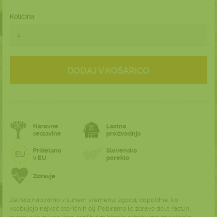
Količina
DODAJ V KOŠARICO
Naravne
Lastna
sestavine
proizvodnja
Pridelano
Slovensko
v EU
poreklo
Zdravje
Zelišča nabiramo v suhem vremenu, zgodaj dopoldne, ko
vsebujejo največ eteričnih olj. Pobiramo le zdrave dele rastlin,