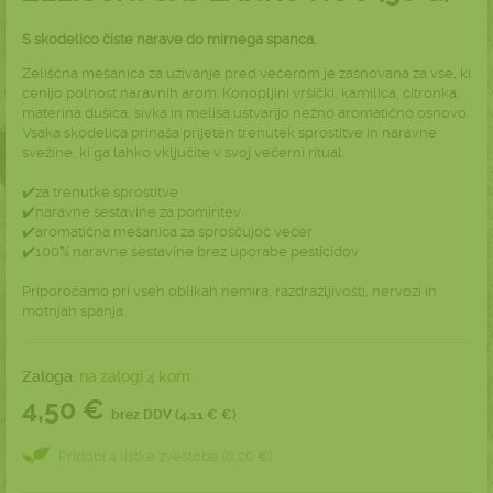
S skodelico čiste narave do mirnega spanca.
Zeliščna mešanica za uživanje pred večerom je zasnovana za vse, ki
cenijo polnost naravnih arom. Konopljini vršički, kamilica, citronka,
materina dušica, sivka in melisa ustvarijo nežno aromatično osnovo.
Vsaka skodelica prinaša prijeten trenutek sprostitve in naravne
svežine, ki ga lahko vključite v svoj večerni ritual.
✔️za trenutke sprostitve
✔️naravne sestavine za pomiritev
✔️aromatična mešanica za sproščujoč večer
✔️100% naravne sestavine brez uporabe pesticidov
Priporočamo pri vseh oblikah nemira, razdražljivosti, nervozi in
motnjah spanja.
Zaloga:
na zalogi 4 kom
4,50 €
brez DDV (4,11 € €)
Pridobi 4 listke zvestobe (0,20 €)