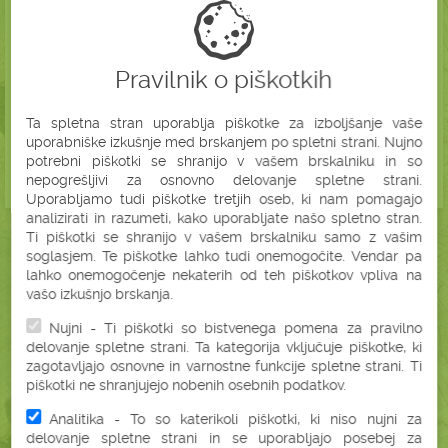
Pravilnik o piškotkih
Ta spletna stran uporablja piškotke za izboljšanje vaše
uporabniške izkušnje med brskanjem po spletni strani. Nujno
potrebni piškotki se shranijo v vašem brskalniku in so
nepogrešljivi za osnovno delovanje spletne strani.
Uporabljamo tudi piškotke tretjih oseb, ki nam pomagajo
analizirati in razumeti, kako uporabljate našo spletno stran.
Ti piškotki se shranijo v vašem brskalniku samo z vašim
soglasjem. Te piškotke lahko tudi onemogočite. Vendar pa
lahko onemogočenje nekaterih od teh piškotkov vpliva na
vašo izkušnjo brskanja.
ZAKAJ BONATURA?
Nujni - Ti piškotki so bistvenega pomena za pravilno
delovanje spletne strani. Ta kategorija vključuje piškotke, ki
zagotavljajo osnovne in varnostne funkcije spletne strani. Ti
BREZ SKRITIH
STROŠKOV
piškotki ne shranjujejo nobenih osebnih podatkov.
Analitika - To so katerikoli piškotki, ki niso nujni za
delovanje spletne strani in se uporabljajo posebej za