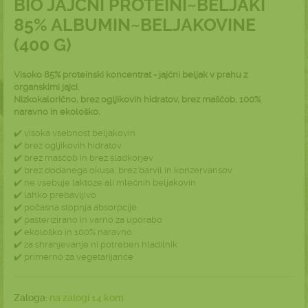
BIO JAJČNI PROTEINI~BELJAKI
85% ALBUMIN~BELJAKOVINE
(400 G)
Visoko 85% proteinski koncentrat - jajčni beljak v prahu z
organskimi jajci.
N
izkokalorično, brez ogljikovih hidratov, brez maščob,
100%
naravno in ekološko.
✔️ visoka vsebnost beljakovin
✔️ brez ogljikovih hidratov
✔️ brez maščob in brez sladkorjev
✔️ brez dodanega okusa, brez barvil in konzervansov
✔️ ne vsebuje laktoze ali mlečnih beljakovin
✔️ lahko prebavljivo
✔️ počasna stopnja absorpcije
✔️ pasterizirano in varno za uporabo
✔️ ekološko in 100% naravno
✔️ za shranjevanje ni potreben hladilnik
✔️ primerno za vegetarijance
Zaloga:
na zalogi 14 kom