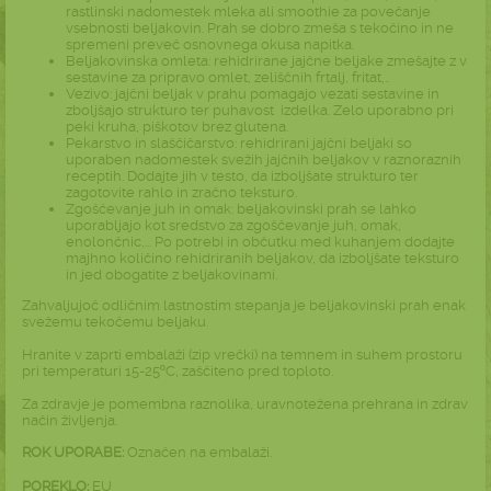
rastlinski nadomestek mleka ali smoothie za povečanje
vsebnosti beljakovin. Prah se dobro zmeša s tekočino in ne
spremeni preveč osnovnega okusa napitka.
Beljakovinska omleta: rehidrirane jajčne beljake zmešajte z v
sestavine za pripravo omlet, zeliščnih frtalj, fritat,..
Vezivo: jajčni beljak v prahu pomagajo vezati sestavine in
zboljšajo strukturo ter puhavost izdelka. Zelo uporabno pri
peki kruha, piškotov brez glutena.
Pekarstvo in slaščičarstvo: rehidrirani jajčni beljaki so
uporaben nadomestek svežih jajčnih beljakov v raznoraznih
receptih. Dodajte jih v testo, da izboljšate strukturo ter
zagotovite rahlo in zračno teksturo.
Zgoščevanje juh in omak: beljakovinski prah se lahko
uporabljajo kot sredstvo za zgoščevanje juh, omak,
enolončnic,... Po potrebi in občutku med kuhanjem dodajte
majhno količino rehidriranih beljakov, da izboljšate teksturo
in jed obogatite z beljakovinami.
Zahvaljujoč odličnim lastnostim stepanja je beljakovinski prah enak
svežemu tekočemu beljaku.
Hranite v zaprti embalaži (zip vrečki) na temnem in suhem prostoru
pri temperaturi 15-25ºC, zaščiteno pred toploto.
Za zdravje je pomembna raznolika, uravnotežena prehrana in zdrav
način življenja.
ROK UPORABE:
Označen na embalaži.
POREKLO:
EU