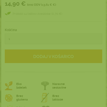
14,90 €
brez DDV (13,61 € €)
Pridobi 14 listkov zvestobe (0,70 €)
Količina
DODAJ V KOŠARICO
Eko
Naravne
izdelek
sestavine
Brez
Brez
glutena
laktoze