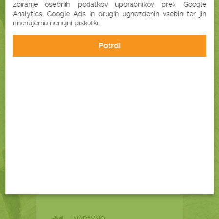
BREZPLAČNA
zbiranje osebnih podatkov uporabnikov prek Google
DOSTAVA
Analytics, Google Ads in drugih ugnezdenih vsebin ter jih
imenujemo nenujni piškotki.
Potrdi
PLAČILO OB
PREJEMU
HITRA DOSTAVA
V 2 DELOVNIH DNEH
GARANCIJA
ZADOVOLJSTVA
ENOSTAVEN
NAKUP
NARAVNO