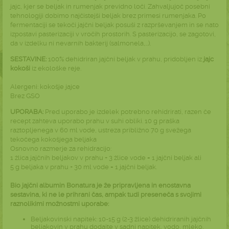
jajc, kjer se beljak in rumenjak previdno loči. Zahvaljujoč posebni
tehnologiji dobimo najčistejši beljak brez primesi rumenjaka. Po
fermentaciji se tekoči jajčni beljak posuši z razprševanjem in se nato
izpostavi pasterizaciji v vročih prostorih. S pasterizacijo, se zagotovi,
da v izdelku ni nevarnih bakterij (salmonela,...).
SESTAVINE:
100% dehidriran jajčni beljak v prahu, pridobljen iz
jajc
kokoši
iz ekološke reje.
Alergeni: kokošje jajce
Brez GSO
UPORABA:
Pred uporabo je izdelek potrebno rehidrirati, razen če
recept zahteva uporabo prahu v suhi obliki. 10 g praška
raztopljenega v 60 ml vode, ustreza približno 70 g svežega
tekočega kokošjega beljaka
Osnovno razmerje za rehidracijo:
1 žlica jajčnih beljakov v prahu + 3 žlice vode = 1 jajčni beljak ali
5 g beljaka v prahu + 30 ml vode = 1 jajčni beljak.
Bio jajčni albumin Bonatura je že pripravljena in enostavna
sestavina, ki ne le prihrani čas, ampak tudi preseneča s svojimi
raznolikimi možnostmi uporabe:
Beljakovinski napitek: 10-15 g (2-3 žlice) dehidriranih jajčnih
beljakovin v prahu dodajte v sadni napitek, vodo, mleko,