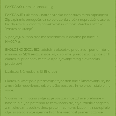
PAKIRANO
: Neto količina 400 g
PAKIRANJE:
Pakirano v natron vrečko z enostavnim zip zapiranjem.
Zip zapiranje omogoča, da se po odprtju vrečka neprodušno zapre,
kar daje živilu dolgotrajno kakovost in varnost. Vrečka z oznako
"zdravo pakiranje".
V podjetju skrbno sledimo smernicam in delamo po načelih
HACCP-a.
EKOLOŠKO (EKO), BIO:
izdelek iz ekološke pridelave - pomeni da je
minimalno 95 % sestavin izdelka, ki so kmetijskega izvora pridelanih
ekološko (pridobitev zahteva izpolnjevanje strogih evropskih
predpisov).
Izvajalec BIO nadzora: SI-EK0-001
Ekološko kmetijstvo predstavlja trajnosten način kmetovanja, saj ne
zmanjšuje rodovitnosti tal, biološke pestrosti in ne onesnažuje pitne
vode.
V današnjem načinu življenja je postaja vnos zdrave prehrane v
naše telo nujno potrebno za zdrav način življenja. Izdelki obogateni
z antioksidanti, beljakovine/proteini, semena, izdelki ki raztrupljajo,
olja, so zaradi svoje izjemne hranilne vrednost primerna za vse