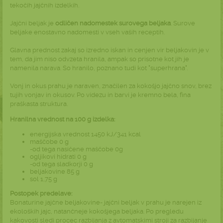
tekočih jajčnih izdelkih.
Jajčni beljak je
odličen nadomestek surovega beljaka
. Surove
beljake enostavno nadomesti v vseh vaših receptih.
Glavna prednost zakaj so izredno iskan in cenjen vir beljakovin je v
tem, da jim niso odvzeta hranila, ampak so prisotne kot jih je
namenila narava. So hranilo, poznano tudi kot "superhrana".
Vonj in okus prahu je naraven, značilen za kokošjo jajčno snov, brez
tujih vonjav in okusov. Po videzu in barvi je kremno bela, fina
praškasta struktura.
Hranilna vrednost na 100 g izdelka:
energijska vrednost 1450 kJ/341 kcal
maščobe 0 g
-od tega nasičene maščobe 0g
ogljikovi hidrati 0 g
-od tega sladkorji 0 g
beljakovine 85 g
sol 1,75 g
Postopek predelave:
Bonaturine jajčne beljakovine- jajčni beljak v prahu je narejen iz
ekoloških jajc, natančneje kokošjega beljaka. Po pregledu
kakovosti sledi procec razbijanja z avtomatskimi stroji za razbijanje