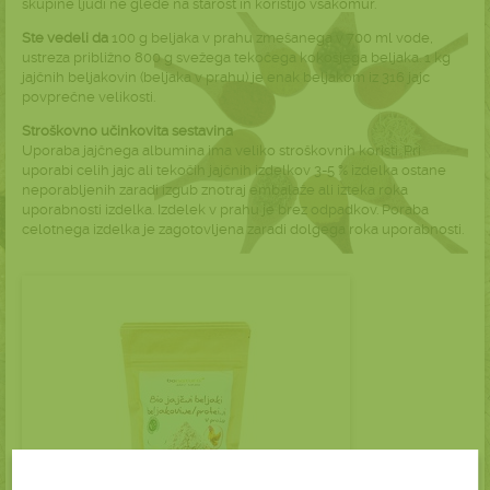
skupine ljudi ne glede na starost in koristijo vsakomur.
Ste vedeli da
100 g beljaka v prahu zmešanega v 700 ml vode,
ustreza približno 800 g svežega tekočega kokošjega beljaka. 1 kg
jajčnih beljakovin (beljaka v prahu) je enak beljakom iz 316 jajc
povprečne velikosti.
Stroškovno učinkovita sestavina
Uporaba jajčnega albumina ima veliko stroškovnih koristi. Pri
uporabi celih jajc ali tekočih jajčnih izdelkov 3-5 % izdelka ostane
neporabljenih zaradi izgub znotraj embalaže ali izteka roka
uporabnosti izdelka. Izdelek v prahu je brez odpadkov. Poraba
celotnega izdelka je zagotovljena zaradi dolgega roka uporabnosti.