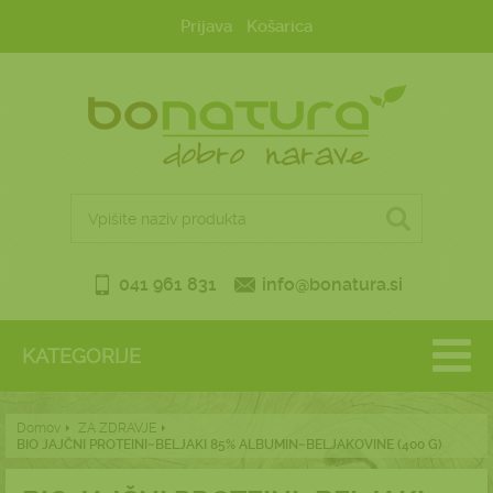
Prijava
Košarica
041 961 831
info@bonatura.si
KATEGORIJE
Domov
ZA ZDRAVJE
BIO JAJČNI PROTEINI~BELJAKI 85% ALBUMIN~BELJAKOVINE (400 G)