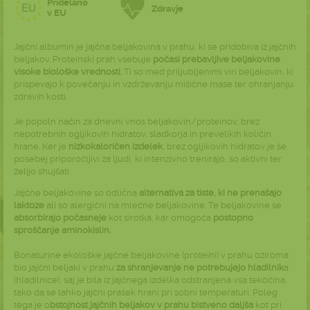
Pridelano
Zdravje
v EU
Jajčni albumin je jajčna beljakovina v prahu, ki se pridobiva iz jajčnih
beljakov. Proteinski prah vsebuje
počasi prebavljive beljakovine
visoke biološke vrednosti.
Ti so med priljubljenimi viri beljakovin, ki
prispevajo k povečanju in vzdrževanju mišične mase ter ohranjanju
zdravih kosti.
Je popoln način za dnevni vnos beljakovin/proteinov, brez
nepotrebnih ogljikovih hidratov, sladkorja in prevelikih količin
hrane. Ker je
nizkokaloričen izdelek
, brez ogljikovih hidratov je še
posebej priporočljivi za ljudi, ki intenzivno trenirajo, so aktivni ter
želijo shujšati.
Jajčne beljakovine so odlična
alternativa za tiste, ki ne prenašajo
laktoze
ali so alergični na mlečne beljakovine. Te beljakovine se
absorbirajo počasneje
kot sirotka, kar
omogoča
postopno
sproščanje aminokislin.
Bonaturine ekološke jajčne beljakovine (proteini) v prahu oziroma
bio jajčni beljaki v prahu
za shranjevanje ne potrebujejo hladilnik
a
(hladilnice), saj je bila iz jajčnega izdelka odstranjena vsa tekočina,
tako da se lahko jajčni prašek hrani pri sobni temperaturi. Poleg
tega je o
bstojnost jajčnih beljakov v prahu bistveno daljša
kot pri