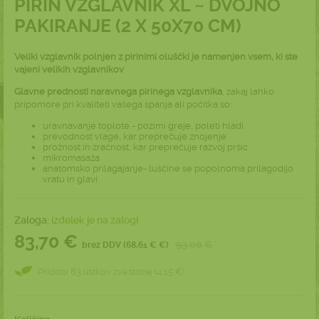
PIRIN VZGLAVNIK XL ~ DVOJNO
PAKIRANJE (2 X 50X70 CM)
Veliki vzglavnik polnjen z pirinimi oluščki je namenjen vsem, ki ste
vajeni velikih vzglavnikov
Glavne prednosti naravnega pirinega vzglavnika
, zakaj lahko
pripomore pri kvaliteti vašega spanja ali počitka so:
uravnavanje toplote - pozimi greje, poleti hladi
prevodnost vlage, kar preprečuje znojenje
prožnost in zračnost, kar preprečuje razvoj pršic
mikromasaža
anatomsko prilagajanje- luščine se popolnoma prilagodijo
vratu in glavi
Zaloga:
izdelek je na zalogi
83,70 €
93.00 €
brez DDV (68,61 € €)
Pridobi 83 listkov zvestobe (4,15 €)