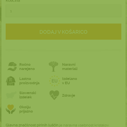
Količina
DODAJ V KOŠARICO
Ročno
Naravni
narejeno
materiali
Lastna
Izdelano
proizvodnja
v EU
Slovenski
Zdravje
izdelek
Okolju
prijazno
Glavna značilnost pirinih luščin
je naravna vsebnost kristalov