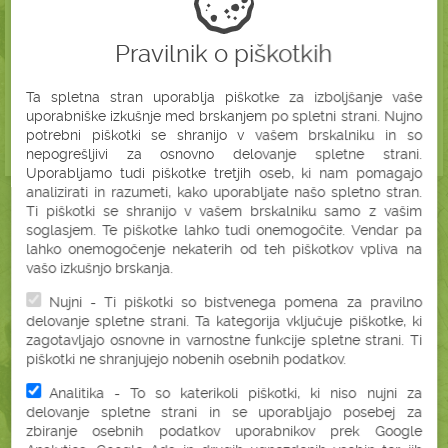
Pravilnik o piškotkih
Ta spletna stran uporablja piškotke za izboljšanje vaše
uporabniške izkušnje med brskanjem po spletni strani. Nujno
potrebni piškotki se shranijo v vašem brskalniku in so
nepogrešljivi za osnovno delovanje spletne strani.
Uporabljamo tudi piškotke tretjih oseb, ki nam pomagajo
analizirati in razumeti, kako uporabljate našo spletno stran.
Ti piškotki se shranijo v vašem brskalniku samo z vašim
soglasjem. Te piškotke lahko tudi onemogočite. Vendar pa
lahko onemogočenje nekaterih od teh piškotkov vpliva na
vašo izkušnjo brskanja.
ZAKAJ BONATURA?
Nujni - Ti piškotki so bistvenega pomena za pravilno
delovanje spletne strani. Ta kategorija vključuje piškotke, ki
BREZ SKRITIH
zagotavljajo osnovne in varnostne funkcije spletne strani. Ti
STROŠKOV
piškotki ne shranjujejo nobenih osebnih podatkov.
Analitika - To so katerikoli piškotki, ki niso nujni za
delovanje spletne strani in se uporabljajo posebej za
BREZPLAČNA
zbiranje osebnih podatkov uporabnikov prek Google
DOSTAVA