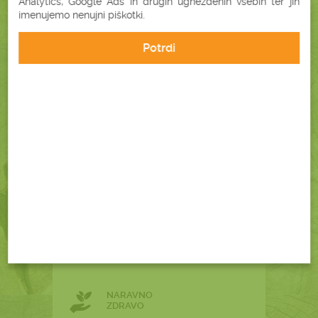
Analytics, Google Ads in drugih ugnezdenih vsebin ter jih
imenujemo nenujni piškotki.
PLAČILO OB
Potrdi
PREJEMU
HITRA DOSTAVA
V 2 DELOVNIH DNEH
GARANCIJA
ZADOVOLJSTVA
ENOSTAVEN
NAKUP
NARAVNO
ZDRAVO