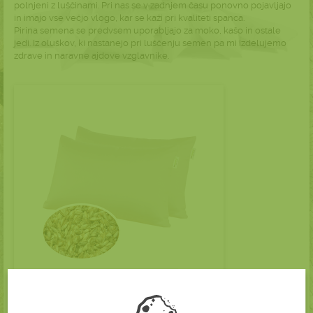
polnjeni z luščinami. Pri nas se v zadnjem času ponovno pojavljajo
in imajo vse večjo vlogo, kar se kaži pri kvaliteti spanca.
Pirina semena se predvsem uporabljajo za moko, kašo in ostale
jedi. Iz oluškov, ki nastanejo pri luščenju semen pa mi izdelujemo
zdrave in naravne ajdove vzglavnike.