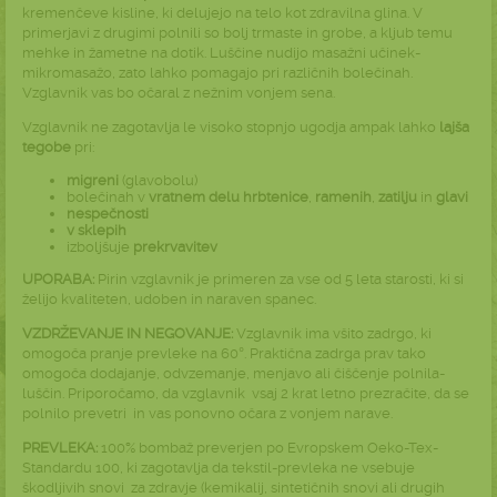
kremenčeve kisline, ki delujejo na telo kot zdravilna glina. V
primerjavi z drugimi polnili so bolj trmaste in grobe, a kljub temu
mehke in žametne na dotik. Luščine nudijo masažni učinek-
mikromasažo, zato lahko pomagajo pri različnih bolečinah.
Vzglavnik vas bo očaral z nežnim vonjem sena.
Vzglavnik ne zagotavlja le visoko stopnjo ugodja ampak lahko
lajša
tegobe
pri:
migreni
(glavobolu)
bolečinah v
vratnem delu hrbtenice
,
ramenih
,
zatilju
in
glavi
nespečnosti
v sklepih
izboljšuje
prekrvavitev
UPORABA:
Pirin vzglavnik je primeren za vse od 5 leta starosti, ki si
želijo kvaliteten, udoben in naraven spanec.
VZDRŽEVANJE IN NEGOVANJE:
Vzglavnik ima všito zadrgo, ki
omogoča pranje prevleke na 60°. Praktična zadrga prav tako
omogoča dodajanje, odvzemanje, menjavo ali čiščenje polnila-
luščin. Priporočamo, da vzglavnik vsaj 2 krat letno prezračite, da se
polnilo prevetri in vas ponovno očara z vonjem narave.
PREVLEKA:
100% bombaž preverjen po
Evropskem
Oeko-Tex-
Standardu 100, ki zagotavlja da tekstil-prevleka ne vsebuje
škodljivih snovi za zdravje (kemikalij, sintetičnih snovi ali drugih