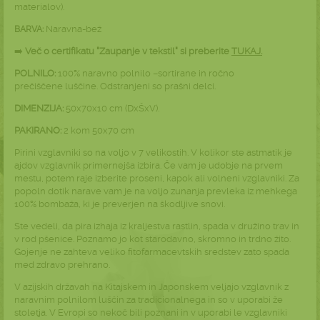
materialov).
Naravna-bež
BARVA:
➡️
Več o certifikatu "Zaupanje v tekstil" si preberite
TUKAJ
.
POLNILO:
100% naravno polnilo –sortirane in ročno
prečiščene luščine. Odstranjeni so prašni delci.
DIMENZIJA:
50x70x10 cm (DxŠxV).
PAKIRANO:
2 kom 50x70 cm
Pirini vzglavniki so na voljo v 7 velikostih. V kolikor ste astmatik je
ajdov vzglavnik primernejša izbira. Če vam je udobje na prvem
mestu, potem raje izberite proseni, kapok ali volneni vzglavniki. Za
popoln dotik narave vam je na voljo zunanja prevleka iz mehkega
100% bombaža, ki je preverjen na škodljive snovi.
Ste vedeli, da pira izhaja iz kraljestva rastlin, spada v družino trav in
v rod pšenice. Poznamo jo kot starodavno, skromno in trdno žito.
Gojenje ne zahteva veliko fitofarmacevtskih sredstev zato spada
med zdravo prehrano.
V azijskih državah na Kitajskem in Japonskem veljajo vzglavnik z
naravnim polnilom luščin za tradicionalnega in so v uporabi že
stoletja. V Evropi so nekoč bili poznani in v uporabi le vzglavniki