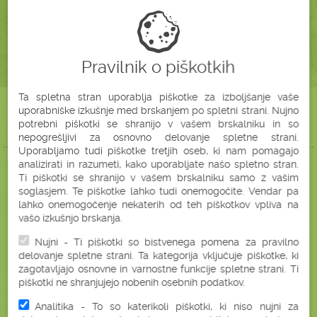
NARAVNO
ZDRAVO
Pravilnik o piškotkih
Ta spletna stran uporablja piškotke za izboljšanje vaše
uporabniške izkušnje med brskanjem po spletni strani. Nujno
ZRAVEN
BIO ŠIPEK V PRAHU (250 G)
PRIPOROČAMO
potrebni piškotki se shranijo v vašem brskalniku in so
TUDI ....
nepogrešljivi za osnovno delovanje spletne strani.
Uporabljamo tudi piškotke tretjih oseb, ki nam pomagajo
analizirati in razumeti, kako uporabljate našo spletno stran.
Ti piškotki se shranijo v vašem brskalniku samo z vašim
-34%
soglasjem. Te piškotke lahko tudi onemogočite. Vendar pa
lahko onemogočenje nekaterih od teh piškotkov vpliva na
GROZDNE PEŠKE
vašo izkušnjo brskanja.
V PRAHU
(300 G)
Nujni - Ti piškotki so bistvenega pomena za pravilno
delovanje spletne strani. Ta kategorija vključuje piškotke, ki
zagotavljajo osnovne in varnostne funkcije spletne strani. Ti
piškotki ne shranjujejo nobenih osebnih podatkov.
Analitika - To so katerikoli piškotki, ki niso nujni za