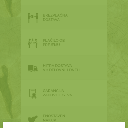
BREZPLAČNA
DOSTAVA
PLAČILO OB
PREJEMU
HITRA DOSTAVA
V 2 DELOVNIH DNEH
GARANCIJA
ZADOVOLJSTVA
ENOSTAVEN
NAKUP