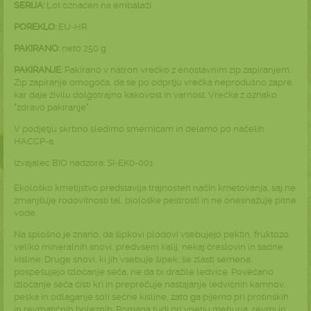
SERIJA:
Lot označen na embalaži
POREKLO:
EU-HR
PAKIRANO:
neto
250 g
PAKIRANJE:
Pakirano v natron vrečko z enostavnim zip zapiranjem.
Zip zapiranje omogoča, da se po odprtju vrečka neprodušno zapre,
kar daje živilu dolgotrajno kakovost in varnost. Vrečka z oznako
"zdravo pakiranje".
V podjetju skrbno sledimo smernicam in delamo po načelih
HACCP-a.
Izvajalec BIO nadzora: SI-EK0-001
Ekološko kmetijstvo predstavlja trajnosten način kmetovanja, saj ne
zmanjšuje rodovitnosti tal, biološke pestrosti in ne onesnažuje pitne
vode.
Na splošno je znano, da šipkovi plodovi vsebujejo pektin, fruktozo,
veliko mineralnih snovi, predvsem kalij, nekaj čreslovin in sadne
kisline. Druge snovi, ki jih vsebuje šipek, še zlasti semena,
pospešujejo izločanje seča, ne da bi dražile ledvice. Povečano
izločanje seča čisti kri in preprečuje nastajanje ledvičnih kamnov,
peska in odlaganje soli sečne kisline, zato ga pijemo pri protinskih
in revmatičnih boleznih. Pomaga tudi pri vnetju mehurja, revmi in