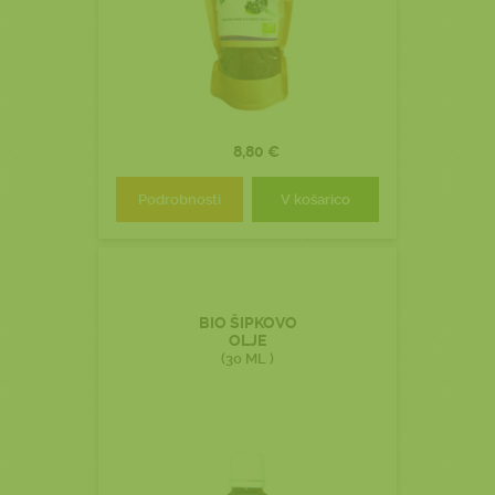
8,80 €
Podrobnosti
V košarico
BIO ŠIPKOVO
OLJE
(30 ML )