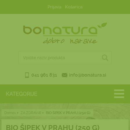
Prijava
Košarica
041 961 831
info@bonatura.si
KATEGORIJE
Domov
ZA ZDRAVJE
BIO ŠIPEK V PRAHU (250 G)
BIO ŠIPEK V PRAHU (250 G)