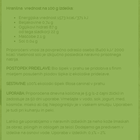
Hranilna vrednost na 100 g izdelka:
Energijska vrednost 1573 kcal/371 kJ
Beljakovine 0,74 g
Ogljikovi hidrati 87 g
od tega sladkorji 22 g
Maščobe 2,1 g
Sol 0,04 g
Priporočeni vnosi za povprečno odraslo osebo (8400 kJ/ 2000
kcal). Vsebnost soli je izključno posledica naravno prisotnega
natrija.
POSTOPEK PRIDELAVE:
Bio šipek v prahu se pridobiva s finim
mletjem posušenih plodov šipka iz ekološke pridelave.
100% ekološki šipek (Rosa canina) v prahu
SESTAVINE:
Priporočena dnevna količina je 5 g (1-2 čajni žlički) in
UPORABA:
zadostuje za 50 dni uporabe. Vmešajte v vodo, sok, jogurt, med,
kosmiče, mleko ali čaj. Nepogrešljiv je v vsakem smutiju. Uporaben
je tudi pri kuhanju in peki.
Lahko ga uporabljamo v naravnih izdlelkih za neho kože (maskah
za obraz, pilingih in oblogah za telo). Dodajamo ga predvsem v
izdelke na osnovi vode. Uporaba v izdelkih: 0,1% – 2%.