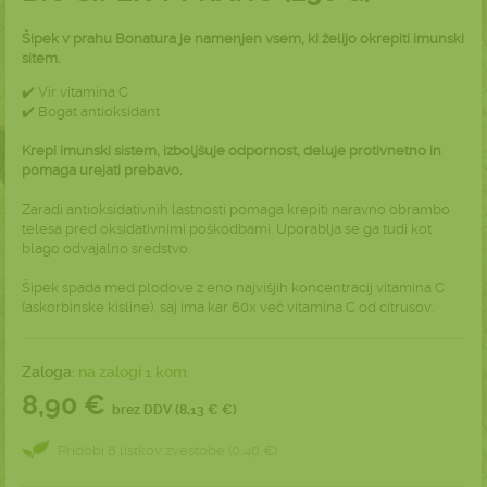
Šipek v prahu Bonatura je namenjen vsem, ki želijo okrepiti imunski
sitem.
✔️ Vir vitamina C
✔️ Bogat antioksidant
Krepi imunski sistem, izboljšuje odpornost, deluje protivnetno in
pomaga urejati prebavo.
Zaradi antioksidativnih lastnosti pomaga krepiti naravno obrambo
telesa pred oksidativnimi poškodbami. Uporablja se ga tudi kot
blago odvajalno sredstvo.
Šipek spada med plodove z eno najvišjih koncentracij vitamina C
(askorbinske kisline), saj ima kar 60x več vitamina C od citrusov.
Zaloga:
na zalogi 1 kom
8,90 €
brez DDV (8,13 € €)
Pridobi 8 listkov zvestobe (0,40 €)