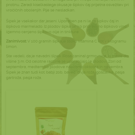
protinu. Zaradi kiselkastega okusa je šipkov čaj prijetna osvežitev pri
vročičnih obolenjih. Pije se nesladkan.
Šipek je vsekakor dar jeseni. Uporaben pa ni le za šipkov čaj in
šipkovo marmelado. Iz plodov šipka lahko pripravimo šipkovo vino,
izjemno cenjeno šipkovo olje in tinkture.
Zanimivost:
V 100 gramih šipka je toliko vitamina C kot v kilogramu
limon.
Ste vedeli, da je navadni šípek (Rosa canina) grmovnica, ki zraste do
višine 3 m. Od celotne rastline se uporabljajo le plodovi. Zori od
septembra, medtem ko plodove nabiramo oktobra in novembra.
Šipek je znan tudi kot: babji zob, bavec, divja roža, goščavka, pasja
gartroža, pasja roža.