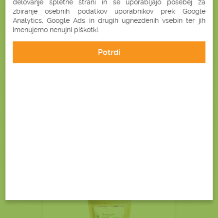
delovanje spletne strani in se uporabljajo posebej za
zbiranje osebnih podatkov uporabnikov prek Google
Analytics, Google Ads in drugih ugnezdenih vsebin ter jih
imenujemo nenujni piškotki.
Potrdi
3,90 €
5,90 €
Podrobnosti
V košarico
Bonatura priporoča
BIO ARONIJA
V PRAHU - PREMIUM
(250 G)