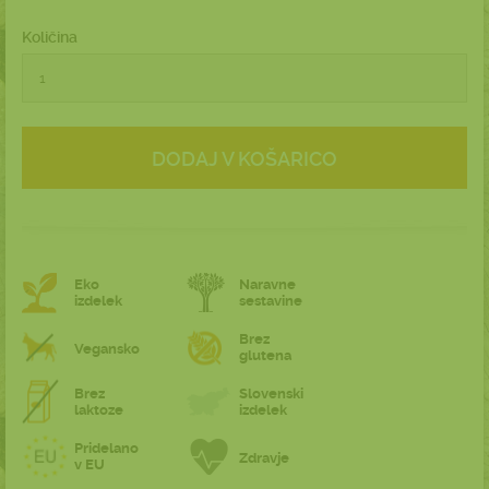
Količina
DODAJ V KOŠARICO
Eko
Naravne
izdelek
sestavine
Brez
Vegansko
glutena
Brez
Slovenski
laktoze
izdelek
Pridelano
Zdravje
v EU