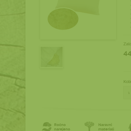
Zal
4
Koli
Ročno
Naravni
narejeno
materiali