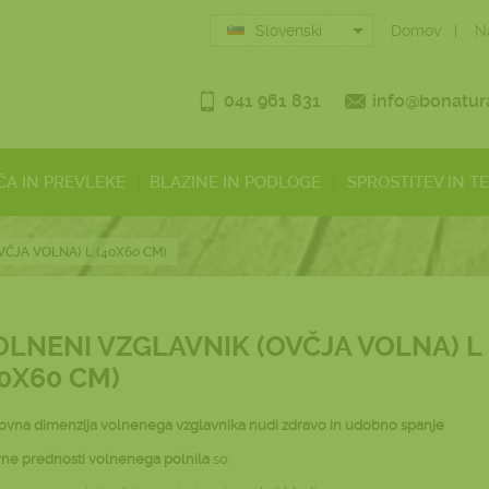
Slovenski
Domov
N
041 961 831
info@bonatura
ČA IN PREVLEKE
BLAZINE IN PODLOGE
SPROSTITEV IN T
ČJA VOLNA) L (40X60 CM)
OLNENI VZGLAVNIK (OVČJA VOLNA) L
40X60 CM)
vna dimenzija volnenega vzglavnika nudi zdravo in udobno spanje
ne prednosti
volnenega polnila
so: