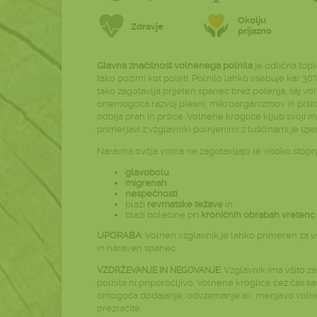
Okolju
Zdravje
prijazno
Glavna značilnost volnenega polnila
je odlična topl
tako pozimi kot poleti. Polnilo lahko vsebuje kar 3
tako zagotavlja prijeten spanec brez potenja, saj vol
onemogoča razvoj plesni, mikroorganizmov in pršic. 
odbija prah in pršice. Volnene kroglice kljub svoji
primerjavi z vzglavniki polnjenimi z luščinami je iz
Naravna ovčja volna ne zagotavljajo le visoko sto
glavobolu
migrenah
nespečnosti
blaži
revmatske težave
in
blaži bolečine pri
kroničnih obrabah vretenc
UPORABA
: Volnen vzglavnik je lahko primeren za vse
in naraven spanec
Vzglavnik ima všito z
VZDRŽEVANJE IN NEGOVANJE:
polnila ni priporočljivo. Volnene kroglice čez čas s
omogoča dodajanje, odvzemanje ali menjavo volne. 
prezračite.