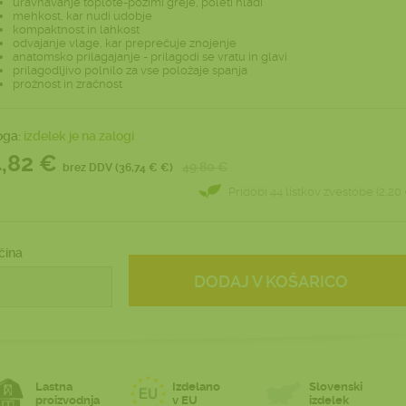
uravnavanje toplote-pozimi greje, poleti hladi
mehkost, kar nudi udobje
kompaktnost in lahkost
odvajanje vlage, kar preprečuje znojenje
anatomsko prilagajanje - prilagodi se vratu in glavi
prilagodljivo polnilo za vse položaje spanja
prožnost in zračnost
oga:
izdelek je na zalogi
4,82 €
49.80 €
brez DDV (36,74 € €)
Pridobi 44 listkov zvestobe (2,20 
čina
DODAJ V KOŠARICO
Lastna
Izdelano
Slovenski
proizvodnja
v EU
izdelek