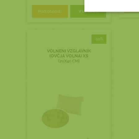
Podr
Podrobnosti
V košarico
-10%
VOLNENI VZGLAVNIK
(OVČJA VOLNA) XS
(20X40 CM)