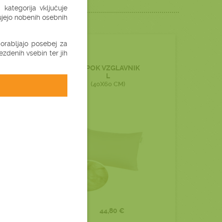
kategorija vključuje
jujejo nobenih osebnih
uporabljajo posebej za
-10%
zdenih vsebin ter jih
KAPOK VZGLAVNIK
L
(40X60 CM)
44,80 €