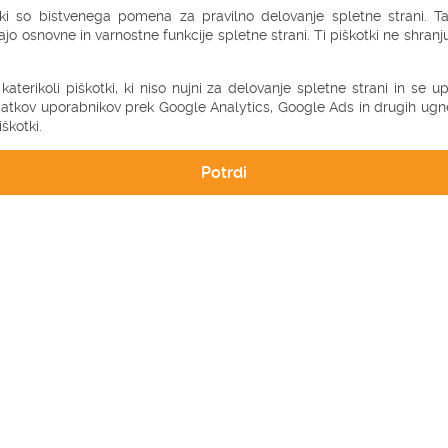
tki so bistvenega pomena za pravilno delovanje spletne strani. Ta 
jajo osnovne in varnostne funkcije spletne strani. Ti piškotki ne shran
 katerikoli piškotki, ki niso nujni za delovanje spletne strani in se 
-10%
atkov uporabnikov prek Google Analytics, Google Ads in drugih ugne
škotki.
VOLNENI VZGLAVNIK
VOLNENI VZGLAVNIK
(OVČJA VOLNA) S
(OVČJA VOLNA) M
(30X40 CM)
(35X50 CM)
Potrdi
35,82 €
40,32 €
39,80 €
44,80 €