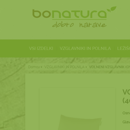
VSI IZDELKI
VZGLAVNIKI IN POLNILA
LEŽIŠ
Domov
VZGLAVNIKI IN POLNILA
VOLNENI VZGLAVNIK (OV
V
(
Osno
Glav