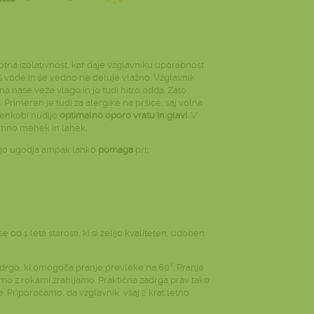
otna izolativnost, kar daje vzglavniku uporabnost
0% vode in še vedno ne deluje vlažno. Vzglavnik
na nase veže vlago in jo tudi hitro odda. Zato
Primeren je tudi za alergike na pršice, saj volna
 mehkobi nudijo
optimalno oporo vratu in glavi.
V
jemno mehek in lahek.
pnjo ugodja ampak lahko
pomaga
pri
:
 od 1 leta starosti, ki si želijo kvaliteten, udoben
adrgo, ki omogoča pranje prevleke na 60°. Pranje
amo z rokami zrahljamo. Praktična zadrga prav tako
Priporočamo, da vzglavnik vsaj 2 krat letno