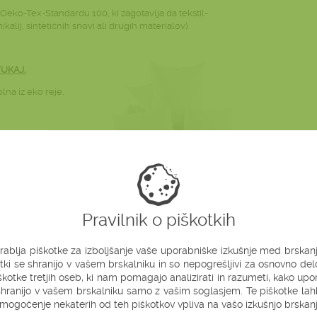
Oeko-Tex-Standardu 100, ki zagotavlja da tekstil-
alij, sintetičnih snovi ali drugih materialov).
TUKAJ
.
na iz eko reje.
 več mehkobe in udobja vam je na voljo kapok
zunanja prevleka iz mehkega 100% bombaža, ki je
adomestilo sposobnosti, ki jih ima prava ovčja
včja, kamelja ali kakšna druga. Zato lahko rečemo,
Pravilnik o piškotkih
rablja piškotke za izboljšanje vaše uporabniške izkušnje med brskanj
tki se shranijo v vašem brskalniku in so nepogrešljivi za osnovno delo
kotke tretjih oseb, ki nam pomagajo analizirati in razumeti, kako upo
e shranijo v vašem brskalniku samo z vašim soglasjem. Te piškotke la
ogočenje nekaterih od teh piškotkov vpliva na vašo izkušnjo brskanj
NENI VZGLAVNIK (OVČJA VOLNA) L (40X60 CM)
PRIPOROČA