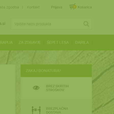
0
aša zgodba
Kontakt
Prijava
Košarica
.si
ERAPIJA
ZA ZDRAVJE
ŠEPET LESA
DARILA
ZAKAJ BONATURA?
BREZ SKRITIH
STROŠKOV
BREZPLAČNA
DOSTAVA