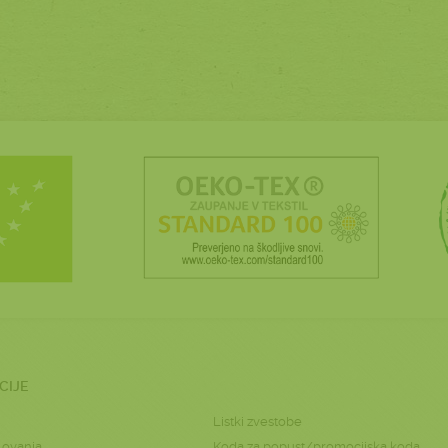
CIJE
Listki zvestobe
lovanja
Koda za popust/promocijska koda