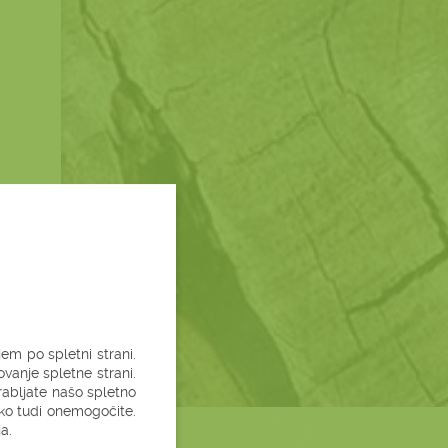
em po spletni strani.
vanje spletne strani.
rabljate našo spletno
hko tudi onemogočite.
a.
MO TUDI ....