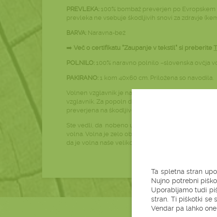
PREVLEKA:
100% bombaž preverjen po
Evropskem
prevleka ne vsebuje škodljivih snovi za zdravje (kemik
Naravna-bež
BARVA:
➡️
Več o certifikatu "Zaupanje v tekstil" si preberite
POLNILO:
100% naravno polnilo –slovenska ovčja vol
PAKIRANO:
1 kom 40x60 cm. Priložena so navodila.
Volnen vzglavnik je na voljo v 7 dimenzijah. Za še
vzglavnik. Za popoln dotik narave vam je na voljo 
preverjena na škodljive snovi.
Ste vedli, da
nobeno umetno vlakno do danes še ni n
volna. Volna je zelo obstojno vlakno, pa naj si bo o
da je volna naše veliko bogastvo.
Ta spletna stran upo
Nujno potrebni piško
Uporabljamo tudi piš
stran. Ti piškotki s
Vendar pa lahko onem
ZRAVEN
VOL