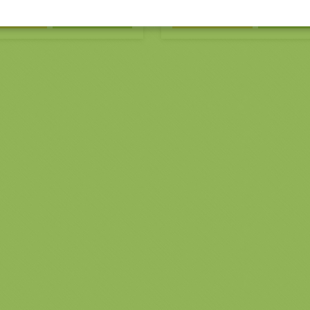
obnosti
V košarico
Podrobnosti
V košar