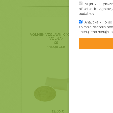
Nujni - Ti piško
piškotke, ki zagotavl
podatkov.
Analitika - To so
zbiranje osebnih pod
imenujemo nenujni pi
VOLNEN VZGLAVNIK (KAMELJA
VOLNA)
XS
(20X40 CM)
23,80 €