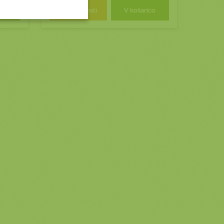
ico
Podrobnosti
V košarico