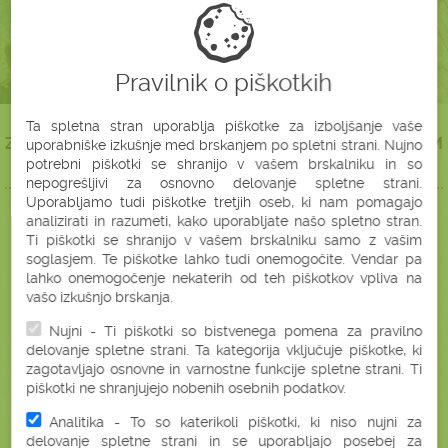
NARAVNO
ZDRAVO
Pravilnik o piškotkih
Ta spletna stran uporablja piškotke za izboljšanje vaše
ZRAVEN
BIO VEGANSKI PROTEINI 35% MIX ~ S KAKAVOM
uporabniške izkušnje med brskanjem po spletni strani. Nujno
(250 G)
PRIPOROČAMO TUDI ....
potrebni piškotki se shranijo v vašem brskalniku in so
nepogrešljivi za osnovno delovanje spletne strani.
Uporabljamo tudi piškotke tretjih oseb, ki nam pomagajo
analizirati in razumeti, kako uporabljate našo spletno stran.
Ti piškotki se shranijo v vašem brskalniku samo z vašim
soglasjem. Te piškotke lahko tudi onemogočite. Vendar pa
lahko onemogočenje nekaterih od teh piškotkov vpliva na
BUČNI PROTEINI 50%
vašo izkušnjo brskanja.
BELJAKOVINE
(300 G)
Nujni - Ti piškotki so bistvenega pomena za pravilno
delovanje spletne strani. Ta kategorija vključuje piškotke, ki
zagotavljajo osnovne in varnostne funkcije spletne strani. Ti
piškotki ne shranjujejo nobenih osebnih podatkov.
Analitika - To so katerikoli piškotki, ki niso nujni za
delovanje spletne strani in se uporabljajo posebej za