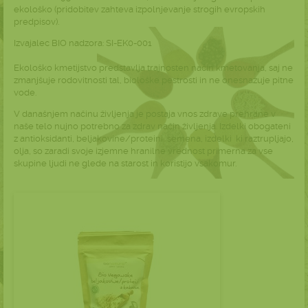
ekološko (pridobitev zahteva izpolnjevanje strogih evropskih
predpisov).
Izvajalec BIO nadzora: SI-EK0-001
Ekološko kmetijstvo predstavlja trajnosten način kmetovanja, saj ne
zmanjšuje rodovitnosti tal, biološke pestrosti in ne onesnažuje pitne
vode.
V današnjem načinu življenja je postaja vnos zdrave prehrane v
naše telo nujno potrebno za zdrav način življenja. Izdelki obogateni
z antioksidanti, beljakovine/proteini, semena, izdelki ki raztrupljajo,
olja, so zaradi svoje izjemne hranilne vrednost primerna za vse
skupine ljudi ne glede na starost in koristijo vsakomur.