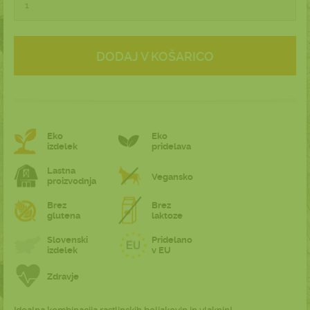
DODAJ V KOŠARICO
Eko
Eko
izdelek
pridelava
Lastna
Vegansko
proizvodnja
Brez
Brez
glutena
laktoze
Slovenski
Pridelano
izdelek
v EU
Zdravje