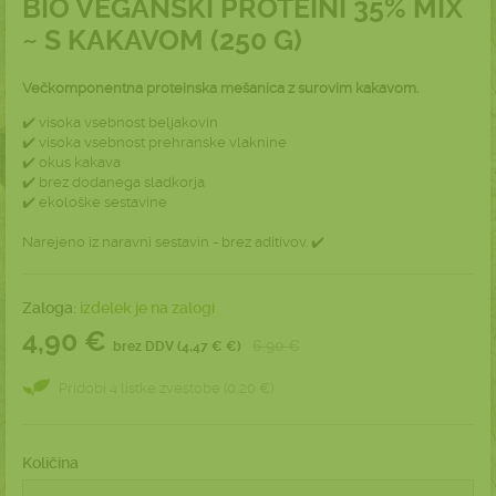
BIO VEGANSKI PROTEINI 35% MIX
~ S KAKAVOM (250 G)
Večkomponentna proteinska mešanica z surovim kakavom.
✔️ visoka vsebnost beljakovin
✔️ visoka vsebnost prehranske vlaknine
✔️ okus kakava
✔️ brez dodanega sladkorja
✔️ ekološke sestavine
Narejeno iz naravni sestavin - brez aditivov. ✔️
Zaloga:
izdelek je na zalogi
4,90 €
6.90 €
brez DDV (4,47 € €)
Pridobi 4 listke zvestobe (0,20 €)
Količina