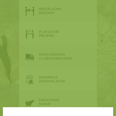
BREZPLAČNA
DOSTAVA
PLAČILO OB
PREJEMU
HITRA DOSTAVA
V 2 DELOVNIH DNEH
GARANCIJA
ZADOVOLJSTVA
ENOSTAVEN
NAKUP