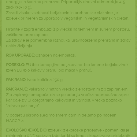
energijo in športno prehrano. Priporočljiv dnevni odmerek je 4-5
žličk (30-40 g).
Zaradi visoke vsebnosti beljakovin in prehranske vlaknine, je
izdelek primeren za uporabo v veganskih in vegetarijanskih dietah.
Hranite v zaprti embalaži (zip vrečki) na temnem in suhem prostoru,
zaščiteno pred toploto.
Za zdravje je pomembna raznolika, uravnotežena prehrana in zdrav
način življenja.
ROK UPORABE:
Označen na embalaži.
POREKLO:
EU (bio konopljine beljakovine, bio lanene beljakovine).
Izven EU (bio kakav v prahu, bio maca v prahu),
PAKIRANO
: Neto količina 250 g
PAKIRANJE:
Pakirano v natron vrečko z enostavnim zip zapiranjem.
Zip zapiranje omogoča, da se po odprtju vrečka neprodušno zapre,
kar daje živilu dolgotrajno kakovost in varnost. Vrečka z oznako
"zdravo pakiranje".
V podjetju skrbno sledimo smernicam in delamo po načelih
HACCP-a.
EKOLOŠKO (EKO), BIO:
izdelek iz ekološke pridelave - pomeni da je
minimalno 95 % sestavin izdelka, ki so kmetijskega izvora pridelanih