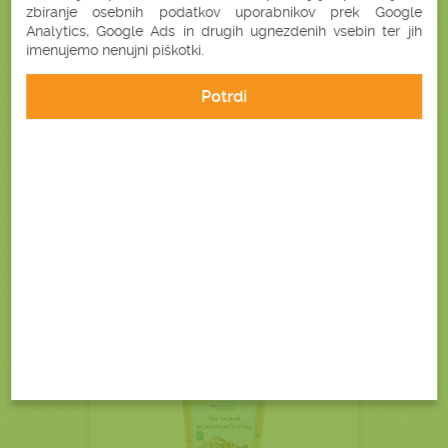
zbiranje osebnih podatkov uporabnikov prek Google
Analytics, Google Ads in drugih ugnezdenih vsebin ter jih
imenujemo nenujni piškotki.
Potrdi
5,90 €
Podrobnosti
V košarico
BIO LANENI PROTEINI 40%
BELJAKOVINE
(300 G)