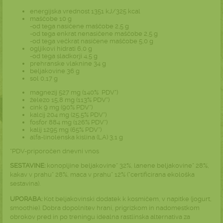
energijska vrednost 1351 kJ/325 kcal
maščobe 10 g
-od tega nasičene maščobe 2,5 g
-od tega enkrat nenasičene maščobe 2,5 g
-od tega večkrat nasičene maščobe 5,0 g
ogljikovi hidrati 6,0 g
-od tega sladkorji 4,5 g
prehranske vlaknine 34 g
beljakovine 36 g
sol 0,17 g
magnezij 527 mg (140% PDV*)
železo 15,8 mg (113% PDV*)
cink 9 mg (90% PDV*)
kalcij 204 mg (25,5% PDV*)
fosfor 884 mg (126% PDV*)
kalij 1295 mg (65% PDV*)
alfa-linolenska kislina (LA) 3,1 g
*PDV-priporočen dnevni vnos
SESTAVINE:
konopljine beljakovine* 32%, lanene beljakovine* 28%,
kakav v prahu* 28%, maca v prahu* 12% (*certificirana ekološka
sestavina).
UPORABA:
Kot beljakovinski dodatek k kosmičem, v napitke (jogurt,
smoothie). Dobra dopolnitev hrani, prigrizkom in nadomestkom
obrokov pred in po treningu idealna rastlinska alternativa za