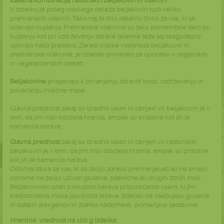
Idealna kombinacija rastlinskih beljakovin in vlaknin!
V izdelku je poleg visokega deleža beljakovin tudi veliko
prehranskih vlaknin. Tako naj bi bilo idealno živilo za vse, ki se
lotevajo hujšanja. Prehranske vlaknine so zelo pomembne tako pri
hujšanju kot pri vzdrževanju zdrave telesne teže saj blagodejno
vplivajo našo prebavo. Zaradi visoke vsebnosti beljakovin in
prehranske vlaknine, je izdelek primeren za uporabo v veganskih
in vegetarijanskih dietah.
Beljakovine
prispevajo k ohranjanju zdravih kosti, vzdrževanju in
povečanju mišične mase.
Glavna prednost zakaj so izredno iskan in cenjen vir beljakovin je v
tem, da jim niso odvzeta hranila, ampak so prisotne kot jih je
namenila narava.
Glavna prednost
zakaj so izredno iskan in cenjen vir rastlinskih
beljakovin je v tem, da jim niso odvzeta hranila, ampak so prisotne
kot jih je namenila narava.
Odlična izbira za vse, ki se želijo zdravo prehranjevati ali ne smejo,
oziroma ne želijo uživati glutena, pšenične ali drugih žitnih mok.
Beljakovinski prah z okusom kakava priporočamo vsem, ki jim
tradicionalna moka povzroča težave. Izdelek ne vsebujejo glutena
in ostalih alergenov in zlahka nadomesti, primerljive sestavine.
Hranilna vrednost na 100 g izdelka: